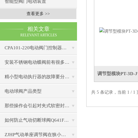
智能型阀门电动装置
查看更多 >>
相关文章
RELEVANT ARTICLES
CPA101-220电动阀门控制器在工业自动化中的应用
安装不锈钢电动蝶阀前有很多工序你了解几个
调节型模块PT-3D-J*P
精小型电动执行器的故障要分2种情况
电动球阀产品类型
共 5 条记录，当前 1 /
那些操作会引起对夹式软密封蝶阀的故障
如何防止气动切断球阀Q641F-16C阀杆泄漏
ZJHP气动单座调节阀在狭小空间的安装技巧