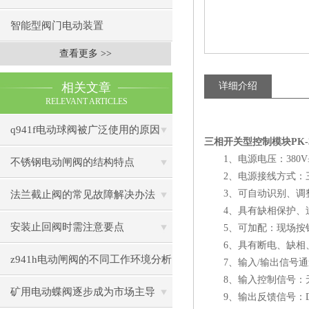
智能型阀门电动装置
查看更多 >>
相关文章
详细介绍
RELEVANT ARTICLES
q941f电动球阀被广泛使用的原因
三相开关型控制模块PK-3
1、电源电压：380V±
不锈钢电动闸阀的结构特点
2、电源接线方式：三
3、可自动识别、调整
法兰截止阀的常见故障解决办法
4、具有缺相保护、过
安装止回阀时需注意要点
5、可加配：现场按钮
6、具有断电、缺相、
z941h电动闸阀的不同工作环境分析
7、输入/输出信号通道
8、输入控制信号：无源
矿用电动蝶阀逐步成为市场主导
9、输出反馈信号：DC 