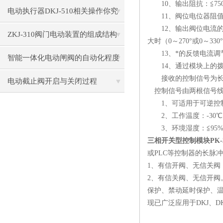
10、输出阻抗：≦75
电动执行器DKJ-510相关操作你究
11、阀位电位器阻值：
12、输出阀位电流的调节
竟会了吗？
ZKJ-310阀门电动装置的组成结构
大时（0～270°或0～33
13、*的反馈电流调节
智能一体化电动闸阀的自动化程度
14、通过模块上的拨
接收的控制信号为长脉
如何？
电动截止阀开启与关闭过程
控制信号由两根信号线
1、可适用于可逆控制，
2、工作温度：-30℃
3、环境湿度：≦95%
三相开关型控制模块PK-3
或PLC等控制器的长脉
1、有信开阀、无信关阀
2、有信关阀、无信开
保护、禁动延时保护、温
现已广泛应用于DKJ、DKZ