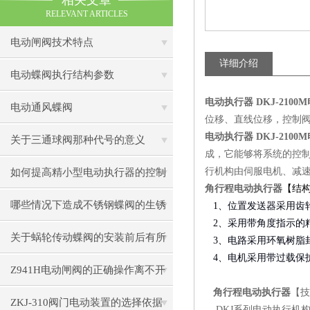
相关文章
RELEVANT ARTICLES
电动闸阀技术特点
详细介绍
电动蝶阀执行结构参数
电动执行器 DKJ-210
电动通风蝶阀
位移、直线位移，控制
电动执行器 DKJ-210
关于三通球阀那种代号的意义
成，它能够将系统的控
行机构由伺服电机、减
如何提高精小型电动执行器的控制
角行程电动执行器
【结
精度
哪些情况下造成不锈钢蝶阀的生锈
1
、位置发送器采用齿
2、采用带角度指示的
关于蜗轮传动蝶阀的安装前后有所
3、电路采用环氧树脂
4、电机采用带过载保
不同
Z941H电动闸阀的正确操作离不开
角行程电动执行器
【技
理论的认识
ZKJ-310阀门电动装置的选择依据
DKJ
系列电动执行机