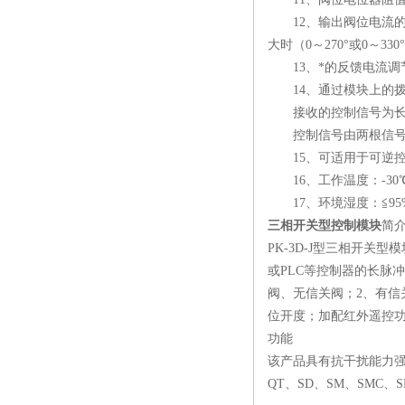
12、输出阀位电流的调节
大时（0～270°或0～33
13、*的反馈电流调节
14、通过模块上的拨
接收的控制信号为长脉
控制信号由两根信号线
15、可适用于可逆控制
16、工作温度：-30
17、环境湿度：≦95%
三相开关型控制模块
简
PK-3D-J型三相开关
或PLC等控制器的长脉
阀、无信关阀；2、有
位开度；加配红外遥控
功能
该产品具有抗干扰能力强
QT、SD、SM、SMC、S