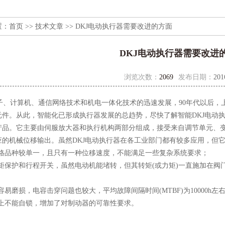
置：
首页
>>
技术文章
>> DKJ电动执行器需要改进的方面
DKJ电动执行器需要改进
浏览次数：
2069
发布日期：
201
、计算机、通信网络技术和机电一体化技术的迅速发展，90年代以后，
元件。从此，智能化已形成执行器发展的总趋势，尽快了解智能DKJ电动执
产品。它主要由伺服放大器和执行机构两部分组成，接受来自调节单元、
应的机械位移输出。虽然DKJ电动执行器在各工业部门都有较多应用，但
规格品种较单一，且只有一种位移速度，不能满足一些复杂系统要求；
力矩保护和行程开关，虽然电动机能堵转，但其转矩(或力矩)一直施加在
容易磨损，电容击穿问题也较大，平均故障间隔时间(MTBF)为10000h左
械上不能自锁，增加了对制动器的可靠性要求。