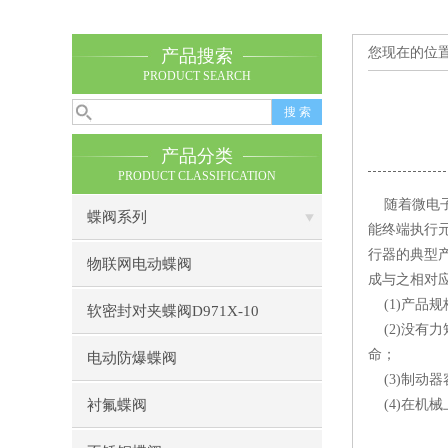
您现在的位
产品搜索
PRODUCT SEARCH
产品分类
PRODUCT CLASSIFICATION
随着微电子
蝶阀系列
能终端执行
行器的典型
物联网电动蝶阀
成与之相对
(1)产品
软密封对夹蝶阀D971X-10
(2)没有
命；
电动防爆蝶阀
(3)制动器
衬氟蝶阀
(4)在机