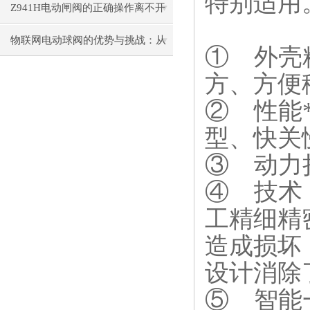
特别适用
汇总
Z941H电动闸阀的正确操作离不开
防爆
电动
理论的认识
物联网电动球阀的优势与挑战：从
①
外壳
设计到应用
方、方便
②
性能
型、快关
③
动力
④
技术
工精细精
造成损坏
设计消除
⑤
智能