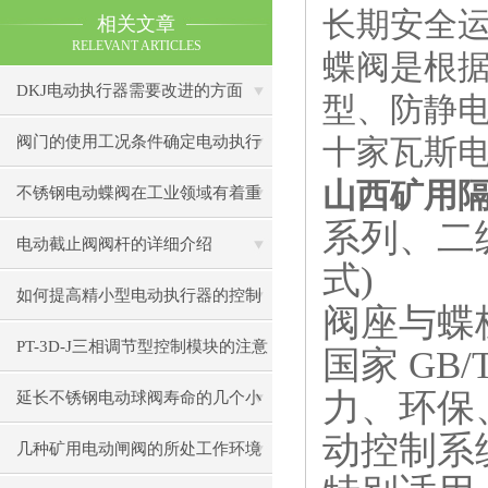
长期安全
相关文章
RELEVANT ARTICLES
蝶阀是根
DKJ电动执行器需要改进的方面
型、防静
阀门的使用工况条件确定电动执行
十家瓦斯
山西矿用隔
器选择
不锈钢电动蝶阀在工业领域有着重
系列、二
要作用
电动截止阀阀杆的详细介绍
式)
瓦斯
蝶
如何提高精小型电动执行器的控制
阀座与蝶
精度
PT-3D-J三相调节型控制模块的注意
国家 GB/T
力、环保
事项
延长不锈钢电动球阀寿命的几个小
动控制系
秘诀
几种矿用电动闸阀的所处工作环境