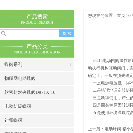
您现在的位置：
首页
>>
产品搜索
PRODUCT SEARCH
产品分类
PRODUCT CLASSIFICATION
z941h电动闸阀操作
蝶阀系列
动执行机构驱动阀门，实
确定了。一般在预先确
物联网电动蝶阀
一是电源电压低，得不
二是错误地调定转矩限
软密封对夹蝶阀D971X-10
三是断续使用，产生的
四是因某种原因转矩限
电动防爆蝶阀
五是使用环境温度过高
衬氟蝶阀
上一篇：
电动球阀 精小