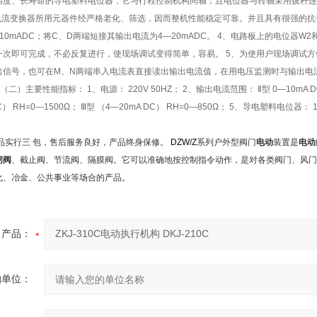
精度、长寿命的导电塑料电位器，它与行程控制机构同轴；且电位器与转轴采用拔杆连
、电流变换器所用元器件经严格老化、筛选，因而整机性能稳定可靠。并且具有很强的抗干
10mADC；将C、D两端短接其输出电流为4—20mADC。 4、电路板上的电位器
一次即可完成，不必反复进行，使现场调试变得简单，容易。 5、为使用户现场调试方
信号，也可在M、N两端串入电流表直接读出输出电流值，在用电压监测时与输出电流对应关系为： 
； （二）主要性能指标： 1、电源： 220V 50HZ； 2、输出电流范围： Ⅱ型 0—10mA 
DC） RH=0—1500Ω； Ⅲ型 （4—20mA DC） RH=0—850Ω； 5、导电塑料电位器
品实行三
包，售后服务良好，产品终身保修。
DZW/Z
系列户外型阀门
电动
装置是
电动
闸阀
、截止阀、节流阀、隔膜阀。它可以准确地按控制指令动作，是对各类阀门、风门
化、冶金、公共事业等场合的产品。
产品：
的单位：