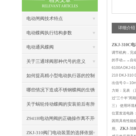
相关文章
RELEVANT ARTICLES
电动闸阀技术特点
详细介绍
电动蝶阀执行结构参数
ZKJ-310C
电动通风蝶阀
调节机构，完
的手动←→自动无
关于三通球阀那种代号的意义
6100A DKJ-6
如何提高精小型电动执行器的控制
210 DKJ-310
出信号 0～10
精度
哪些情况下造成不锈钢蝶阀的生锈
力矩：见表 （
过“三个半”周期
关于蜗轮传动蝶阀的安装前后有所
三） 使用环境
位置发送电路：
不同
Z941H电动闸阀的正确操作离不开
因而具有性能
ZKJ-3
用。
理论的认识
ZKJ-310阀门电动装置的选择依据