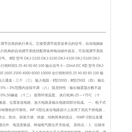
测、调节仪表的执行单元。它接受调节或变送单元的信号，自动地操纵
执行机构的自动调节系统经配用各种电动操作器后，可实现调节系统
J-2100 DKJ-3100 DKJ-4100 DKJ-5100 DKJ-
00 全行程时间S 25 40 60 60 100 输出信号 4～20mA DC Ⅱ型 型号 DKJ-
00 1600 2500 4000 6000 10000 全行程时间S 25 40 60 60 100 输
） 输入通道：三个 （三） 输入电阻：Ⅱ型200Ω；Ⅲ型250Ω （四） 输出
0.5%～3%范围内连续可调 （八） 阻尼特性：输出轴震荡次数不超
10%,50赫兹 （十二） 使用环境温度。 执行机构-25～+75℃ （十
减速器、位置发送电路、放大电路及输出电路四部分组成。 一、电子式
接影响整机的可靠性。WF-S型位发在电路设计上采用了高抗干扰电路，
防尘、防水、拆装方便、快捷、结构简单的优点，与WF-S型位发通
传感元件、电流变换器、终端电气限位开关组成。 其特点： 1、位移传