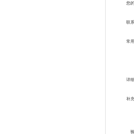
您
联
常
详
补