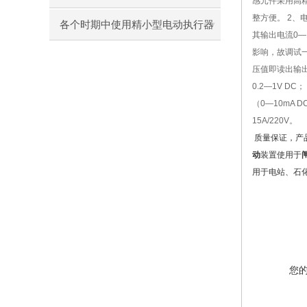
感元件采用高
整方便。 2
各个时期中使用精小型电动执行器
其输出电流0—
影响，故调试
出现的小状况
压值即读出输出
0.2—1V DC
（0—10mA 
15A/220V。
质量保证，产
动
装置使用于
用于电站、石
您