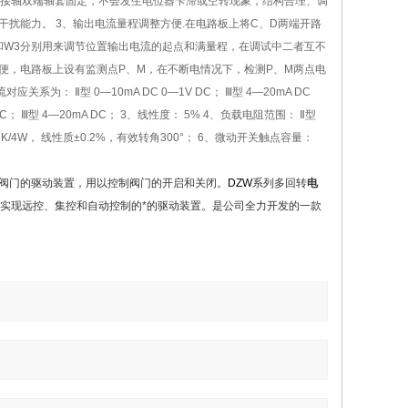
接轴双端轴套固定，不会发生电位器卡滞或空转现象，结构合理、调
扰能力。 3、输出电流量程调整方便.在电路板上将C、D两端开路
W2和W3分别用来调节位置输出电流的起点和满量程，在调试中二者互不
便，电路板上设有监测点P、M，在不断电情况下，检测P、M两点电
Ⅱ型 0—10mA DC 0—1V DC； Ⅲ型 4—20mA DC
DC； Ⅲ型 4—20mA DC； 3、线性度： 5% 4、负载电阻范围： Ⅱ型
： 1K/4W， 线性质±0.2%，有效转角300°； 6、微动开关触点容量：
阀门的驱动装置，用以控制阀门的开启和关闭。
DZW
系列多回转
电
实现远控、集控和自动控制的*的驱动装置。是公司全力开发的一款