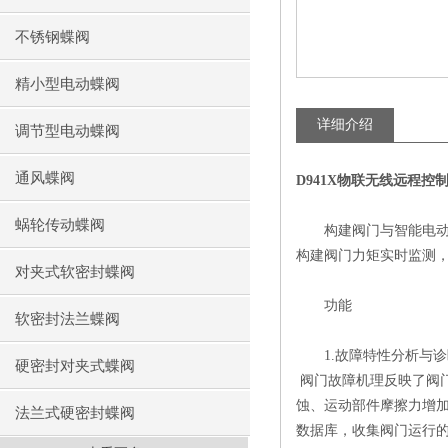
不锈钢蝶阀
精小型电动蝶阀
详细介绍
调节型电动蝶阀
通风蝶阀
D941X物联无线远程控
蜗轮传动蝶阀
构建阀门与智能电动装
构建阀门力矩实时监测，
对夹式软密封蝶阀
功能
软密封法兰蝶阀
1.故障特性分析与诊
硬密封对夹式蝶阀
阀门故障机理反映了阀
蚀、运动部件摩擦力增
法兰式硬密封蝶阀
数据库，收集阀门运行