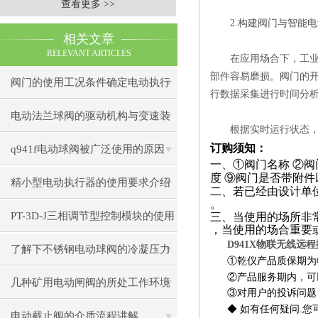
查看更多 >>
2.构建阀门与智能电
相关文章
RELEVANT ARTICLES
在应用场合下，工业阀
部件容易磨损。阀门的
阀门的使用工况条件确定电动执行
行数据采集进行时间分
器选择
电动法兰球阀的驱动机构与变速装
根据实时运行状态，累
置
订购须知：
q941f电动球阀被广泛使用的原因
一、
①
阀门名称
②
阀
度
⑨
阀门是否带附件
精小型电动执行器的使用要求介绍
二、若已经由设计单
。
PT-3D-J三相调节型控制模块的使用
三、当使用的场所非
，当使用的场合重要
D941X物联无线远
要求
了解下不锈钢电动球阀的冷凝压力
①
乾仪产品质保期为
②
产品服务期内，可
几种矿用电动闸阀的所处工作环境
③
对用户的投诉问题
.
◆
如有任何疑问
您
汇总
电动截止阀的介质流程讲解