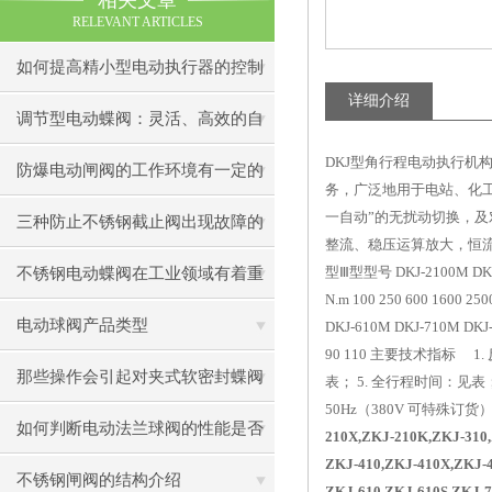
相关文章
RELEVANT ARTICLES
如何提高精小型电动执行器的控制
详细介绍
精度
调节型电动蝶阀：灵活、高效的自
DKJ
型角行程电动执行机构
动化解决方案
防爆电动闸阀的工作环境有一定的
务，广泛地用于电站、化工
一自动”的无扰动切换，
要求
三种防止不锈钢截止阀出现故障的
整流、稳压运算放大，恒流
方法
型Ⅲ型型号 DKJ-2100M DKJ
不锈钢电动蝶阀在工业领域有着重
N.m 100 250 600 1600 
要作用
电动球阀产品类型
DKJ-610M DKJ-710M DKJ
90 110 主要技术指标 1.
那些操作会引起对夹式软密封蝶阀
表； 5. 全行程时间：见表； 
50Hz（380V 可特殊订货）
的故障
如何判断电动法兰球阀的性能是否
210X,ZKJ-210K,ZKJ-310
ZKJ-410,ZKJ-410X,ZKJ-
正常？
不锈钢闸阀的结构介绍
ZKJ-610,ZKJ-610S,ZKJ-7