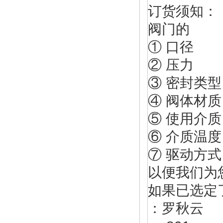
订货须知：
阀门的
① 口径
② 压力
③ 密封类型
④ 阀体材质
⑤ 使用介质
⑥ 介质温度
⑦ 驱动方式
以便我们为
如果已选定
：罗秋云