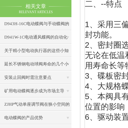
二、--特点
相关文章
RELEVANT ARTICLES
1、采用三
D943H-16C电动蝶阀与手动蝶阀的
封功能。
比较
D941W-1C电动通风蝶阀的自动化
2、密封圈
控制技术
关于精小型电动执行器的这些小知
无论在低温
识，快来了解吧！
用寿命长等
延长不锈钢电动球阀寿命的几个小
3、碟板密
秘诀
安装止回阀时需注意要点
4、大规格
矿用电动蝶阀逐步成为市场主导
5、本阀具
ZJHP气动单座调节阀在狭小空间的
位置的影响
6、驱动装置
安装技巧
电动蝶阀的产品优势