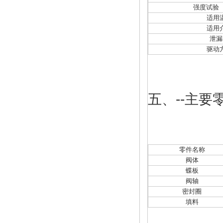
强度试验（
适用
适用
泄漏
驱动
五、
--主
零件名称
阀体
蝶板
阀轴
密封圈
填料