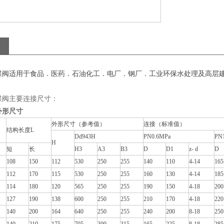
蝶阀适用于食品．医药．石油化工．电厂．钢厂．工业环保水处理及高层建
蝶阀主要连接尺寸：
外形尺寸
外形尺寸（参考值）
连接（标准值）
结构长度L
Dd943H
PN0.6MPa
PN
H
短
长
H3
A3
B3
D
D1
z- d
D
108
150
112
530
250
255
140
110
4-14
165
112
170
115
530
250
255
160
130
4-14
185
114
180
120
565
250
255
190
150
4-18
200
127
190
138
600
250
255
210
170
4-18
220
140
200
164
640
250
255
240
200
8-18
250