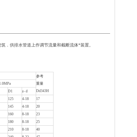
筑．供排水管道上作调节流量和截断流体*装置。
参考
1.0MPa
重量
Dd343H
D1
z- d
125
4-18
17
145
4-18
20
160
8-18
23
180
8-18
25
210
8-18
40