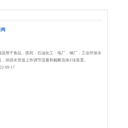
蝶阀
阀适用于食品．医药．石油化工．电厂．钢厂．工业环保水
筑．供排水管道上作调节流量和截断流体Z佳装置。
-09-17