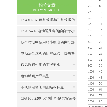
150
6
相关文章
200
8
RELEVANT ARTICLES
250
10
300
12
D943H-16C电动蝶阀与手动蝶阀的
350
14
400
16
比较
D941W-1C电动通风蝶阀的自动化
450
18
控制技术
500
20
各个时期中使用精小型电动执行器
600
24
出现的小状况
电动法兰球阀的这些优点，快来看
700
28
800
32
看吧
通风蝶阀使用的工况要求
900
36
1000
40
电动球阀产品类型
1200
48
1400
56
不锈钢电动闸阀的结构特点
1600
64
1800
72
CPA101-220电动阀门控制器安装要
2000
80