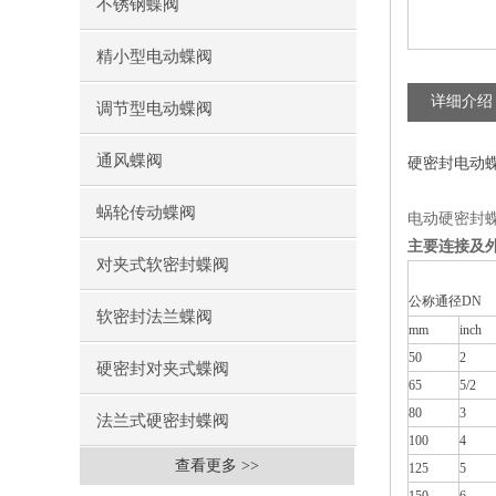
不锈钢蝶阀
精小型电动蝶阀
详细介绍
调节型电动蝶阀
通风蝶阀
硬密封电动
蜗轮传动蝶阀
电动硬密封
主要连接及
对夹式软密封蝶阀
公称通径DN
软密封法兰蝶阀
mm
inch
50
2
硬密封对夹式蝶阀
65
5/2
80
3
法兰式硬密封蝶阀
100
4
查看更多 >>
125
5