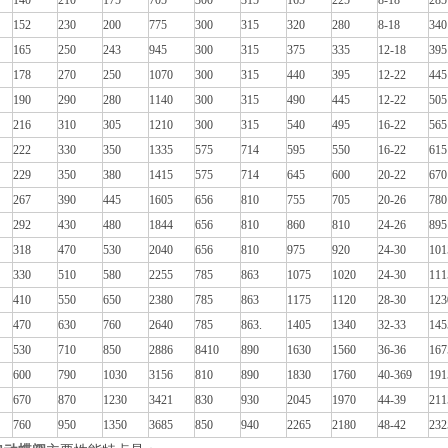
140
210
175
705
300
315
165
225
8-18
285
152
230
200
775
300
315
320
280
8-18
340
165
250
243
945
300
315
375
335
12-18
395
178
270
250
1070
300
315
440
395
12-22
445
190
290
280
1140
300
315
490
445
12-22
505
216
310
305
1210
300
315
540
495
16-22
565
222
330
350
1335
575
714
595
550
16-22
615
229
350
380
1415
575
714
645
600
20-22
670
267
390
445
1605
656
810
755
705
20-26
780
292
430
480
1844
656
810
860
810
24-26
895
318
470
530
2040
656
810
975
920
24-30
101
330
510
580
2255
785
863
1075
1020
24-30
111
410
550
650
2380
785
863
1175
1120
28-30
123
470
630
760
2640
785
863.
1405
1340
32-33
145
530
710
850
2886
8410
890
1630
1560
36-36
167
600
790
1030
3156
810
890
1830
1760
40-369
191
670
870
1230
3421
830
930
2045
1970
44-39
211
760
950
1350
3685
850
940
2265
2180
48-42
232