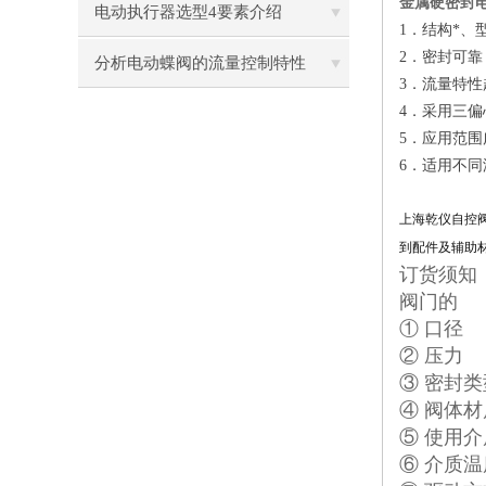
金属硬密封
注意些细节？
电动执行器选型4要素介绍
1．结构*
2．密封可
分析电动蝶阀的流量控制特性
3．流量特性
4．采用三
5．应用范
6．适用不同
上海乾仪自控
到配件及辅助
订货须知
阀门的
① 口径
② 压力
③ 密封类
④ 阀体材
⑤ 使用介
⑥ 介质温