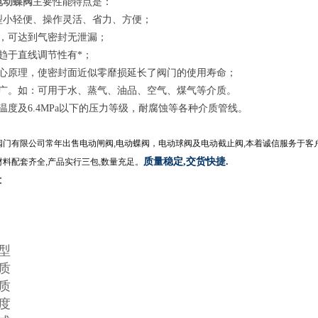
电动蝶阀
主要性能特点是：
、型小轻便、操作灵活、省力、方便；
靠，可达到气密封无泄漏；
趋于直线调节性有*；
偏心原理，使密封面近似零靡损延长了阀门的使用寿命；
围广。如：可用于水、蒸气、油品、空气、煤气等介质。
温度及6.4MPa以下的压力等级，耐腐蚀等各种介质管线。
阀门有限公司常年出售电动闸阀
,
电动蝶阀，电动球阀及电动截止阀
,
本着诚信服务于客
质量稳定,交货快捷.
材料配套齐全
,
产品实行三包
,
数量充足。
：
型
质
质
度