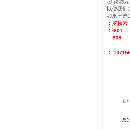
⑦ 驱动方
以便我们
如果已选
：罗秋云
：-801
-808
：
10715
您
您