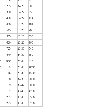
240
8-22
47
295
8-22
60
350
12-22
95
400
12-22
124
460
16-22
181
515
16-26
260
565
20-26
338
620
20-26
360
725
20-30
540
840
24-30
580
5
950
24-33
845
5
1050
28-33
1050
0
1160
28-36
1500
5
1380
32-39
2000
5
1590
36-42
3000
5
1820
40-48
4700
5
2020
44-48
6500
5
2230
48-48
8700