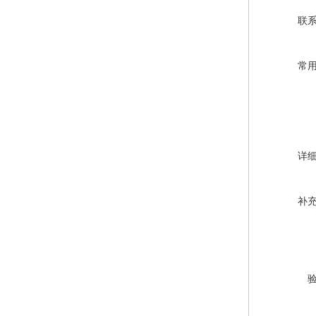
联
常
详
补