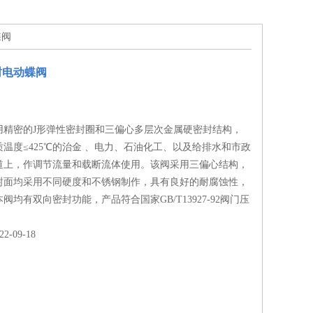
蝶阀
封电动蝶阀
用精密的J形弹性密封圈和三偏心多层次金属硬密封结构，
温度≤425℃的治金 、电力、石油化工、以及给排水和市政
道上，作调节流量和载断流体使用。该阀采用三偏心结构，
封面均采用不同硬度和不锈钢制作，具有良好的耐腐蚀性，
阀均有双向密封功能，产品符合国家GB/T13927-92阀门压
-09-18