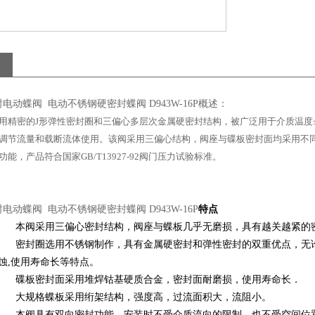
电动蝶阀 电动不锈钢硬密封蝶阀 D943W-16P概述：
用精密的
J
形弹性密封圈和三偏心多层次金属硬密封结构，被广泛用于介质温度
调节流量和载断流体使用。该阀采用三偏心结构，阀座与碟板密封面均采用不
功能，产品符合国家
GB/T13927-92
阀门压力试验标准。
电动蝶阀 电动不锈钢硬密封蝶阀 D943W-16P
特点
1.
本阀采用三偏心密封结构，阀座与蝶板几乎无磨损，具有越关越紧的
2.
密封圈选用不锈钢制作，具有金属硬密封和弹性密封的双重优点，无
蚀
,
使用寿命长等特点。
3.
碟板密封面采用堆焊钴基硬质合金，密封面耐磨损，使用寿命长．
4.
大规格蝶板采用绗架结构，强度高，过流面积大，流阻小。
5.
本阀具有双向密封功能，安装时不受介质流向的限制，也不受空间位