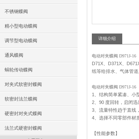
不锈钢蝶阀
精小型电动蝶阀
详细介绍
调节型电动蝶阀
通风蝶阀
电动对夹蝶阀 D971J-16
D71X
、
D371X
、
D671
蜗轮传动蝶阀
纸等给排水、气体管道
对夹式软密封蝶阀
电动对夹蝶阀 D971J-16
1
、结构简单紧凑、小
软密封法兰蝶阀
2
、
90
度回转，启闭迅
3
、流量特性趋于直线
硬密封对夹式蝶阀
4
、选择不同零部件材
法兰式硬密封蝶阀
【性能参数】