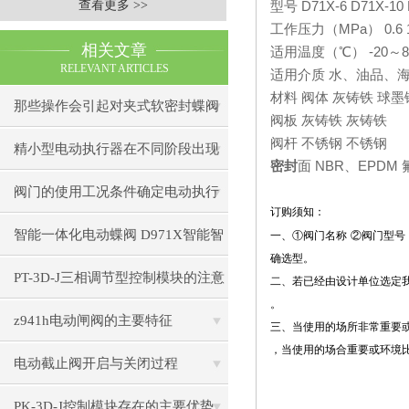
查看更多 >>
型号
D71X-6 D71X-10
工作压力（
MPa
）
0.6 
相关文章
适用温度（
℃
）
-20
～
8
RELEVANT ARTICLES
适用介质
水、油品、
材料
阀体
灰铸铁
球墨
那些操作会引起对夹式软密封蝶阀
阀板
灰铸铁
灰铸铁
阀杆
不锈钢
不锈钢
的故障
精小型电动执行器在不同阶段出现
密封
面
NBR
、
EPDM
的故障怎么解决
阀门的使用工况条件确定电动执行
订购须知：
器选择
智能一体化电动蝶阀 D971X智能智
一、
①
阀门名称
②
阀门型号
确选型。
能调节型电动蝶阀
PT-3D-J三相调节型控制模块的注意
二、若已经由设计单位选定
。
事项
z941h电动闸阀的主要特征
三、当使用的场所非常重要
，当使用的场合重要或环境
电动截止阀开启与关闭过程
PK-3D-J控制模块存在的主要优势