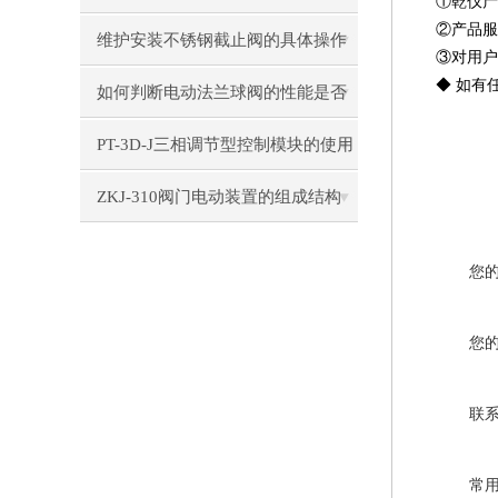
①
乾仪产
②
产品服
精度
维护安装不锈钢截止阀的具体操作
③
对用户
◆
如有
说明
如何判断电动法兰球阀的性能是否
正常？
PT-3D-J三相调节型控制模块的使用
要求
ZKJ-310阀门电动装置的组成结构
您
您
联
常