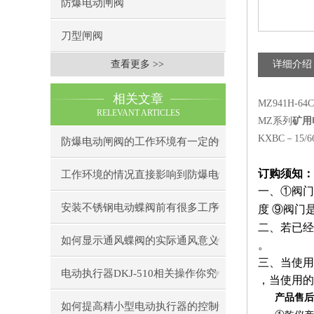
防爆电动闸阀
刀型闸阀
查看更多 >>
详细介绍
相关文章
MZ941H
RELEVANT ARTICLES
MZ系列
矿用
KXBC－1
防爆电动闸阀的工作环境有一定的
要求
订购须知：
工作环境的情况直接影响到防爆电
一、
①
阀门
动闸阀使用
安装不锈钢电动蝶阀前有很多工序
度
⑨
阀门
二、若已经
你了解几个
如何显示通风蝶阀的实际通风意义
。
三、当使用
电动执行器DKJ-510相关操作你究
，当使用的
产品售后
竟会了吗？
如何提高精小型电动执行器的控制