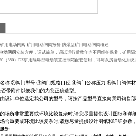
-64C矿用电动闸阀 矿用电动闸阀报价 防爆型矿用电动闸阀概述:
电动闸阀
安装方便，调试简单，调试运行后数年内不用维护保养，矿用隔爆型电动装
5/660（380）DZ矿用隔爆型电动装置控制箱配套使用，可与泵房自动化系
名称
②
阀门型号
③
阀门规格口径
④
阀门公称压力
⑤
阀门阀体材
是否带附件以便我们的为您正确选型。
由设计单位选定我公司的型号，请按产品型号直接向我司销售部
的场所非常重要或环境比较复杂时
,
请您尽量提供设计图纸和详
场合重要或环境比较复杂时
,
请您尽量提供设计图纸和详细参数
:
服务