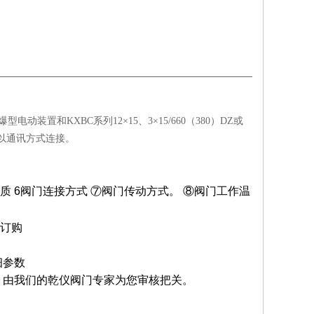
置和KXBC系列12×15、3×15/660（380）DZ或
统以通讯方式连接。
质
6
阀门连接方式
⑦
阀门传动方式。
⑧
阀门工作温
订购
细参数
，由我们的乾仪阀门专家为您审核把关。