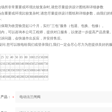
的场所非常重要或环境比较复杂时,请您尽量提供设计图纸和详细参数
场合重要或环境比较复杂时,请您尽量提供设计图纸和详细参数，由我们的
:
保期为收货验货起12个月，实行"三包“服务（包退、包换、包修）。
期内，可以咨询本公司工程师，提供对口服务，以便进一步提高产品质量
投诉问题，会快速作出反应，并安排售后。
疑问.您可以致电给我们或登录我们,我们一定会尽心尽力为您提供良好的
25
32
40
50
65
80
100
125
150
200
0
210
230
240
300
340
390
450
525
600
750
0
210
230
350
359
373
435
500
614
674
818
0
140
160
200
240
280
320
360
400
400
450
产品：