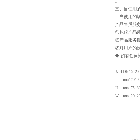
。
三、当使用
，当使用的
产品售后服务
①乾仪产品质
②产品服务
③对用户的
◆ 如有任何
尺寸
DN
15
20
L
mm
170
19
H
mm
175
18
W
mm
120
12