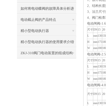
2、结构长度按G
途解析
如何将电动蝶阀的故障具体分析进
3、法兰尺寸按J
4、阀门检查和
行处理
电动截止阀的产品特点
电动闸阀-1.
尺寸
DN
15
20
精小型电动执行器
L
mm
130
15
精小型电动执行器的使用要求介绍
H
mm
175
18
W
mm
180
18
ZKJ-310阀门电动装置的组成结构
电动闸阀-2.
尺寸
DN
15
20
L
mm
130
15
H
mm
175
18
W
mm
180
18
电动闸阀-4.
尺寸
DN
15
20
L
mm
130
15