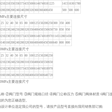
0
210
210
350
358
373
435
500
614
674
818
1225
1415
1630
1780
0
200
200
200
240
240
280
320
360
360
400
450
500
500
600
4MPa主要连接尺寸
25
32
40
50
65
80
100
125
150
200
250
300
350
400
0
210
230
240
250
280
320
350
400
450
550
650
750
850
950
0
210
230
350
359
373
435
500
614
674
818
970
1145
1280
1450
0
140
160
200
240
280
320
360
400
400
450
560
640
800
800
.0MPa主要连接尺寸
25
32
40
50
65
80
100
125
150
200
250
0
210
230
240
250
280
310
350
400
450
550
650
0
210
230
350
359
373
435
500
614
674
818
970
0
160
180
240
280
320
360
400
450
560
640
720
.0MPa主要连接尺寸
称 ②阀门型号 ③阀门规格口径 ④阀门公称压力 ⑤阀门阀体材质 6阀门
们的为您正确选型。
由设计单位选定我公司的型号，请按产品型号直接向我司销售部订购