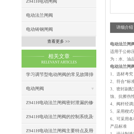
Z941H电动闸阀
电动法兰闸阀
详细介绍
电动铸钢闸阀
查看更多 >>
电动法兰闸
适用于公称压
相关文章
为：水、油
RELEVANT ARTICLES
电动法兰闸
1、选材考
学习调节型电动闸阀的常见故障排
2、符合*
除方法
电动闸阀
3、密封副配
蚀、抗擦伤
Z941H电动法兰闸阀密封泄漏的修
4、阀杆经
5、采用楔
复技巧与预防措施
Z941H电动法兰闸阀的控制系统及
6、可采用
产品标准
智能化发展趋势
Z941H电动法兰闸阀主要特点及用
1、设计制造按G