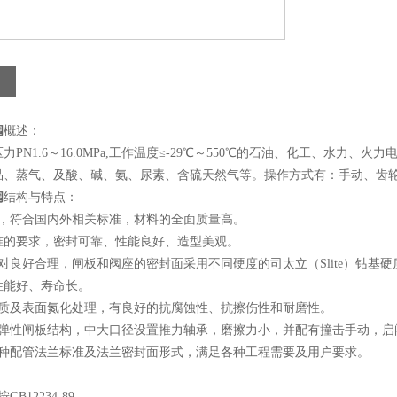
阀
概述：
力PN1.6～16.0MPa,工作温度≤-29℃～550℃的石油、化工、水
品、蒸气、及酸、碱、氨、尿素、含硫天然气等。操作方式有：手动、齿
阀
结构与特点：
究，符合国内外相关标准，材料的全面质量高。
标准的要求，密封可靠、性能良好、造型美观。
对良好合理，闸板和阀座的密封面采用不同硬度的司太立（Slite）钴
性能好、寿命长。
调质及表面氮化处理，有良好的抗腐蚀性、抗擦伤性和耐磨性。
式弹性闸板结构，中大口径设置推力轴承，磨擦力小，并配有撞击手动，启
各种配管法兰标准及法兰密封面形式，满足各种工程需要及用户要求。
B12234-89