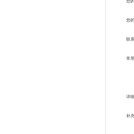
您
您
联
常
详
补