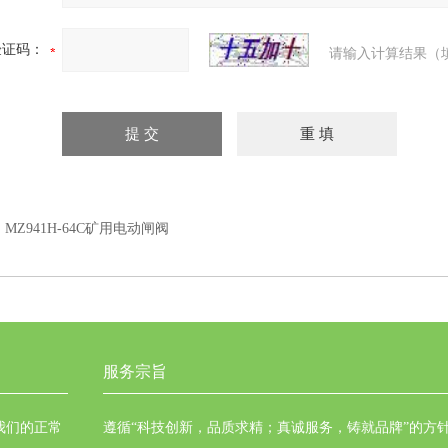
验证码：
请输入计算结果（
：
MZ941H-64C矿用电动闸阀
服务宗旨
我们的正常
遵循“科技创新，品质求精；真诚服务，铸就品牌”的方