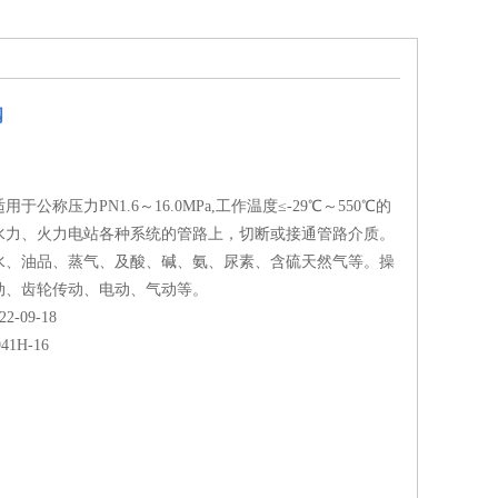
阀
于公称压力PN1.6～16.0MPa,工作温度≤-29℃～550℃的
水力、火力电站各种系统的管路上，切断或接通管路介质。
水、油品、蒸气、及酸、碱、氨、尿素、含硫天然气等。操
动、齿轮传动、电动、气动等。
-09-18
41H-16