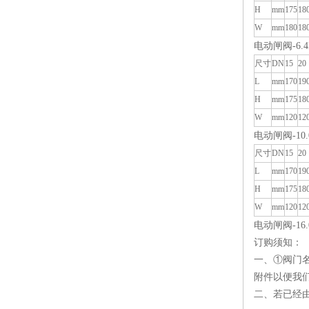
H
mm
175
18
W
mm
180
18
电动闸阀-6.
尺寸
DN
15
20
L
mm
170
19
H
mm
175
18
W
mm
120
12
电动闸阀-10
尺寸
DN
15
20
L
mm
170
19
H
mm
175
18
W
mm
120
12
电动闸阀-16
订购须知：
一、①阀门名
附件以便我
二、若已经