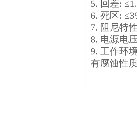
5. 回差: ≤1
6. 死区: ≤
7. 阻尼特
8. 电源电压:
9. 工作环境:
有腐蚀性