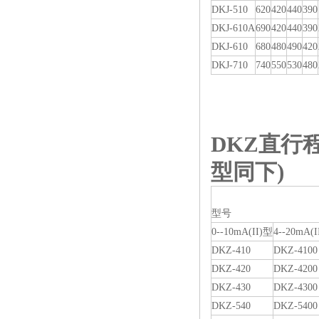
DKJ-510
620
420
440
390
DKJ-610A
690
420
440
390
DKJ-610
680
480
490
420
DKJ-710
740
550
530
480
DKZ
直行
型同下)
型号
0--10mA(II)型
4--20mA(I
DKZ-410
DKZ-4100
DKZ-420
DKZ-4200
DKZ-430
DKZ-4300
DKZ-540
DKZ-5400