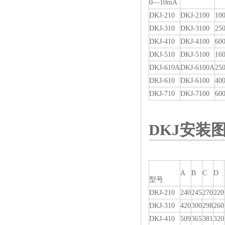
0—10mA
DKJ-210
DKJ-2100
10
DKJ-310
DKJ-3100
25
DKJ-410
DKJ-4100
60
DKJ-510
DKJ-5100
16
DKJ-610A
DKJ-6100A
25
DKJ-610
DKJ-6100
40
DKJ-710
DKJ-7100
60
DKJ
安装
A
B
C
D
型号
DKJ-210
240
245
270
220
DKJ-310
420
300
298
260
DKJ-410
509
365
381
320