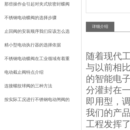
寸和材质？
那些操作会引起对夹式软密封蝶阀
的故障
不锈钢电动蝶阀的选择步骤
详细介绍
止回阀的安装顺序我们应该怎么选
择呢？
精小型电动执行器的选择依据
随着现代工
不锈钢电动蝶阀在工业领域有着重
与以前相比
要作用
电动截止阀特点介绍
的智能电子
连接螺纹球阀的三种方法
分灌封在
即用型，
按实际工况进行不锈钢电动闸阀的
我们的产品
选择很有必要
工程发挥