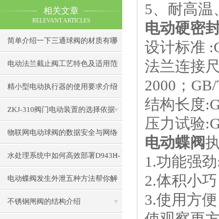
5、耐高温
相关文章
RELEVANT ARTICLES
电动硬密
简单介绍一下三通球阀的材质有哪
设计标准 :GB
法兰连接尺寸:G
些
电动法兰截止阀工艺特色及适用范
2000；GB/T
围
精小型电动执行器的使用要求介绍
结构长度:GB/
ZKJ-310阀门电动装置的选择依据
压力试验:GB/
物联网电动球阀的数据安全与网络
电动蝶阀
安全防护策略
水处理系统中如何高效部署D943H-
1.功能强
2.体积小
16C电动蝶阀？
电动蝶阀发生外泄五种方法帮你解
3.使用方
决问题
不锈钢闸阀的结构介绍
使观察更