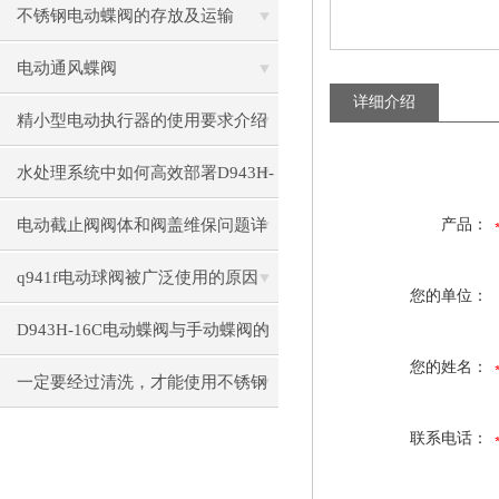
不锈钢电动蝶阀的存放及运输
电动通风蝶阀
详细介绍
精小型电动执行器的使用要求介绍
水处理系统中如何高效部署D943H-
16C电动蝶阀？
电动截止阀阀体和阀盖维保问题详
产品：
细介绍
q941f电动球阀被广泛使用的原因
您的单位：
D943H-16C电动蝶阀与手动蝶阀的
您的姓名：
比较
一定要经过清洗，才能使用不锈钢
电动闸阀
联系电话：