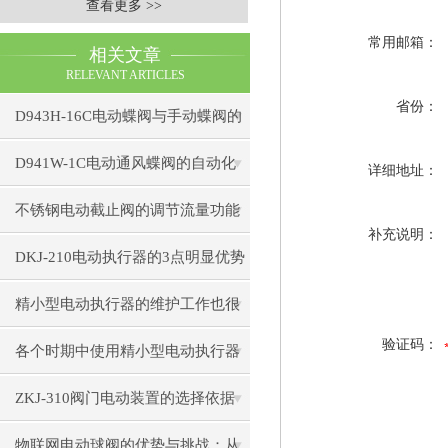
查看更多 >>
常用邮箱：
相关文章
RELEVANT ARTICLES
省份：
D943H-16C电动蝶阀与手动蝶阀的
比较
D941W-1C电动通风蝶阀的自动化
详细地址：
控制技术
不锈钢电动截止阀的调节流量功能
补充说明：
解析
DKJ-210电动执行器的3点明显优势
精小型电动执行器的维护工作也很
验证码：
重要！
各个时期中使用精小型电动执行器
出现的小状况
ZKJ-310阀门电动装置的选择依据
物联网电动球阀的优势与挑战：从