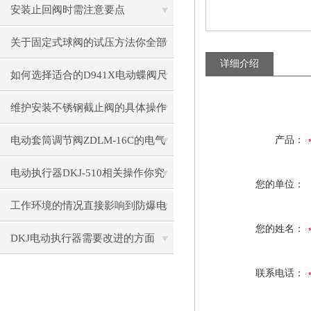
择呢？
安装止回阀时需注意要点
关于固定式球阀的试压方法你全部
详细介绍
看懂了吗？
如何选择适合的D941X电动蝶阀尺
寸和材质？
维护安装不锈钢截止阀的具体操作
说明
电动套筒调节阀ZDLM-16C的电气
产品：
连接与控制系统
电动执行器DKJ-510相关操作你究
您的单位：
竟会了吗？
工作环境的情况直接影响到防爆电
您的姓名：
动闸阀使用
DKJ电动执行器需要改进的方面
联系电话：