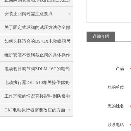
止回阀的安装顺序我们应该怎么选
择呢？
安装止回阀时需注意要点
关于固定式球阀的试压方法你全部
详细介绍
看懂了吗？
如何选择适合的D941X电动蝶阀尺
寸和材质？
维护安装不锈钢截止阀的具体操作
说明
电动套筒调节阀ZDLM-16C的电气
产品：
连接与控制系统
电动执行器DKJ-510相关操作你究
您的单位：
竟会了吗？
工作环境的情况直接影响到防爆电
您的姓名：
动闸阀使用
DKJ电动执行器需要改进的方面
联系电话：