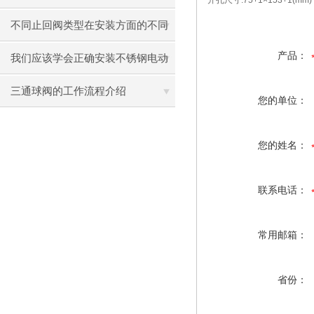
开孔尺寸
:75+1×153+1(mm)
不同止回阀类型在安装方面的不同
产品：
之处
我们应该学会正确安装不锈钢电动
蝶阀
三通球阀的工作流程介绍
您的单位：
您的姓名：
联系电话：
常用邮箱：
省份：