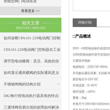
智能型阀门电动装置
查看更多 >>
相关文章
详细介绍
RELEVANT ARTICLES
□产品概述
如何诊断CPA101-220电动阀门控制
DFD
－
09
型电动操作器是
DD
器的通信故障？
CPA101-220电动阀门控制器在工业
1000
型电动操作器可实现自
自动化中的应用
主要技术指标
调节型电动蝶阀：灵活、高效的自
电源电压：
220V 50~60Hz
动化解决方案
如何显示通风蝶阀的实际通风意义
:
开关触头额定容量
主回路
:
跟踪电压
:0-10V DC
不锈钢闸阀的结构介绍
环境温度：
0~45
℃
相对湿度：
≤85%
DKJ角行程电动执行器具有的特点
重量：
3kg
外形尺寸
:295×80×160(mm)
三通球阀容易出现的故障如何解决