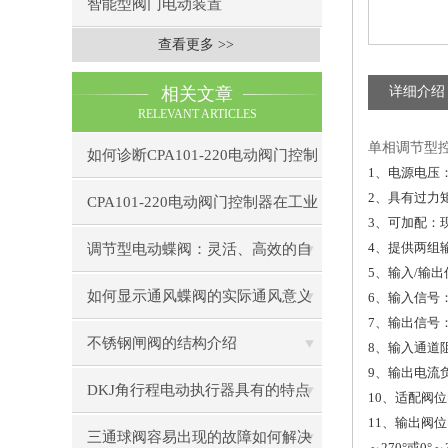
智能型阀门电动装置
查看更多 >>
相关文章
详细介绍
RELEVANT ARTICLES
单相调节型控制
如何诊断CPA101-220电动阀门控制
1
、电源电压：
2
、具有过力
器的通信故障？
CPA101-220电动阀门控制器在工业
3
、可加配：
自动化中的应用
4
、提供两组
调节型电动蝶阀：灵活、高效的自
5
、输入/输出
动化解决方案
如何显示通风蝶阀的实际通风意义
6
、输入信号：D
7
、输出信号：D
不锈钢闸阀的结构介绍
8
、输入通道阻抗
9
、输出电流负
DKJ角行程电动执行器具有的特点
10
、适配阀位
11
、输出阀位
三通球阀容易出现的故障如何解决
～270°或0°