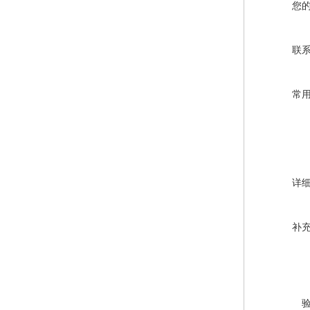
您
联
常
详
补