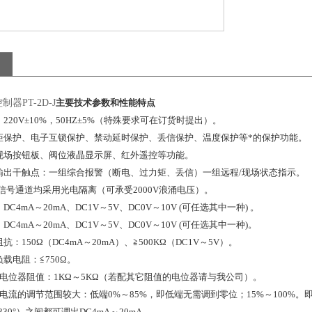
器PT-2D-J
主要技术参数和性能特点
220V±10%，50HZ±5%（特殊要求可在订货时提出）。
矩保护、电子互锁保护、禁动延时保护、丢信保护、温度保护等*的保护功能。
现场按钮板、阀位液晶显示屏、红外遥控等功能。
输出干触点：一组综合报警（断电、过力矩、丢信）一组远程/现场状态指示。
信号通道均采用光电隔离（可承受2000V浪涌电压）。
C4mA～20mA、DC1V～5V、DC0V～10V (可任选其中一种) 。
C4mA～20mA、DC1V～5V、DC0V～10V (可任选其中一种)。
：150Ω（DC4mA～20mA）、≧500KΩ（DC1V～5V）。
载电阻：≦750Ω。
电位器阻值：1KΩ～5KΩ（若配其它阻值的电位器请与我公司）。
电流的调节范围较大：低端0%～85%，即低端无需调到零位；15%～100%。即
～330°）之间都可调出DC4mA～20mA。