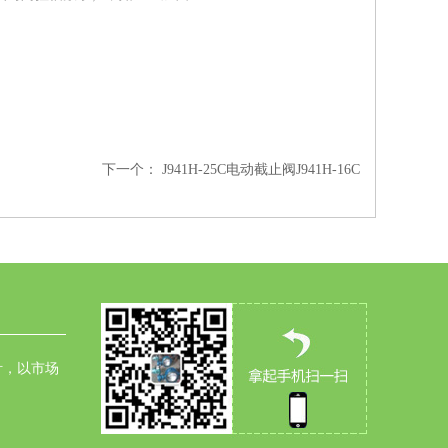
下一个：
J941H-25C电动截止阀J941H-16C
针，以市场