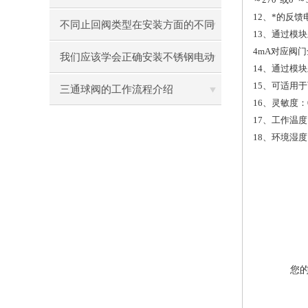
12
、*的反馈
不同止回阀类型在安装方面的不同
13
、通过模块
4mA对应阀
之处
我们应该学会正确安装不锈钢电动
14
、通过模块
15
、可适用于
蝶阀
三通球阀的工作流程介绍
16
、灵敏度：0
17
、工作温度
18
、环境湿度：
您