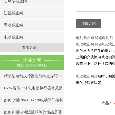
防爆型截止阀
法兰截止阀
详细介绍
手动截止阀
电动截止阀
电动截止阀 铸钢电动截止阀
电动截止阀 铸钢电动截止阀
查看更多 >>
质的压力所产生的推力
止阀的介质流向就改由
相关文章
质作用下，这种形式的
RELEVANT ARTICLES
精小型电动执行器性能特点介绍
电动截止阀
开启时，阀瓣
瓣的行程来决定。
DZW智能一体化电动执行器常见报
警代码及处理方法
如何诊断CPA101-220电动阀门控制
产品：
器的通信故障？
如何判断电动法兰球阀的性能是否