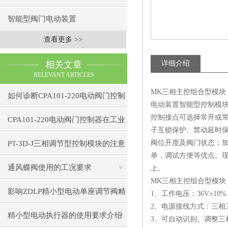
智能型阀门电动装置
查看更多 >>
相关文章
详细介绍
RELEVANT ARTICLES
MK三相主控组合型模块 WT
如何诊断CPA101-220电动阀门控制
电动装置智能型控制模块
控制接点可选择常开或
器的通信故障？
CPA101-220电动阀门控制器在工业
子互锁保护、禁动延时
自动化中的应用
阀位开度及阀门状态；
PT-3D-J三相调节型控制模块的注意
单，调试方便等优点。现已广
事项
通风蝶阀使用的工况要求
上。
MK三相主控组合型模块 WTK-
影响ZDLP精小型电动单座调节阀精
1、工作电压：36V±10
2、电源接线方式：三相
度的因素
精小型电动执行器的使用要求介绍
3、可自动识别、调整三