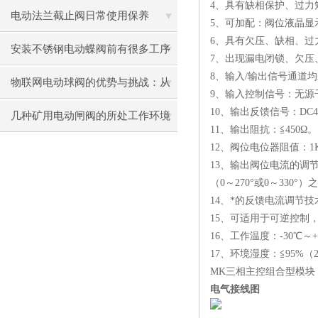
4、具有缺相保护、过力
电动法兰截止阀日常使用保养
5、可加配：阀位液晶显
6、具有欠压、缺相、过
安装不锈钢电动蝶阀前有很多工序
7、出现漏电闭锁、欠压
8、输入/输出信号通道均
你了解几个
物联网电动球阀的优势与挑战：从
9、输入控制信号：无源干触
10、输出反馈信号：DC
设计到应用
几种矿用电动闸阀的所处工作环境
11、输出阻抗：≦450Ω。
汇总
12、阀位电位器阻值：1
13、输出阀位电流的调节
（0～270°或0～330°
14、*的反馈电流调节
15、可适用于可逆控制，
16、工作温度：-30℃～+
17、环境湿度：≦95%（
MK三相主控组合型模块 WTK-
电气接线图