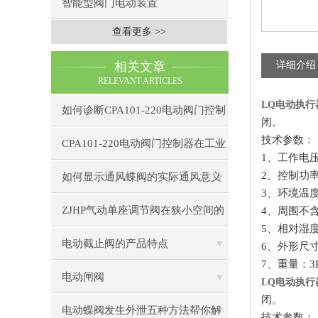
智能型阀门电动装置
查看更多 >>
相关文章
详细介绍
RELEVANT ARTICLES
LQ电动执行器控
如何诊断CPA101-220电动阀门控制
闭。
技术参数：
器的通信故障？
CPA101-220电动阀门控制器在工业
1、工作电压
自动化中的应用
2、控制功率：B
如何显示通风蝶阀的实际通风意义
3、环境温度
ZJHP气动单座调节阀在狭小空间的
4、周围不
5、相对湿度
安装技巧
电动截止阀的产品特点
6、外形尺寸8
7、重量：3
电动闸阀
LQ电动执行器控
闭。
电动蝶阀发生外泄五种方法帮你解
技术参数：