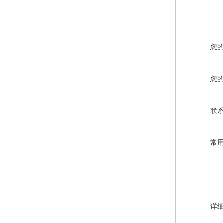
您
您
联
常
详