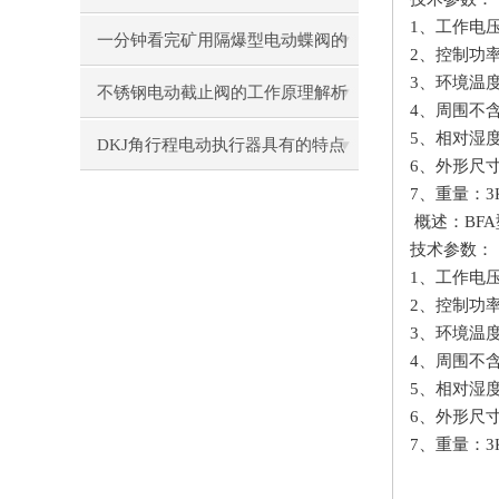
1、工作电压
决问题
一分钟看完矿用隔爆型电动蝶阀的
2、控制功率：B
3、环境温度
性能特点
不锈钢电动截止阀的工作原理解析
4、周围不
5、相对湿度
DKJ角行程电动执行器具有的特点
6、外形尺寸8
7、重量：3
概述：BF
技术参数：
1、工作电压
2、控制功率：B
3、环境温度
4、周围不
5、相对湿度
6、外形尺寸8
7、重量：3