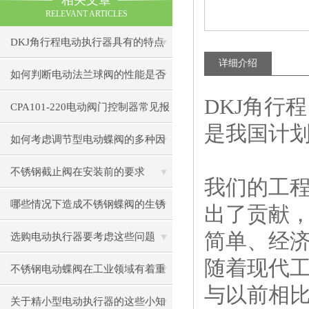
相关文章
RELEVANT ARTICLES
DKJ角行程电动执行器具有的特点
详细介绍
如何判断电动法兰球阀的性能是否
DKJ角行
正常？
CPA101-220电动阀门控制器常见报
是我国计
错代码解析：E01-E10故障处理
如何考虑调节型电动蝶阀的多种因
素
不锈钢截止阀在安装前的要求
我们的工程
哪些情况下造成不锈钢蝶阀的生锈
出了贡献
简单、经济
选购电动执行器要考虑这些问题
随着现代工
不锈钢电动蝶阀在工业领域有着重
与以前相比
要作用
关于精小型电动执行器的这些小知