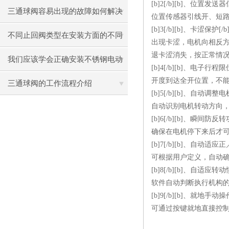
[b]2[/b][b]、位置发
三通球阀容易出现的故障如何解决
位置传感器引线开、短
[b]3[/b][b]、卡涩保护[/b
不同止回阀类型在安装方面的不同
出现卡涩，电机向相反
退卡涩消失，按正常情
之处
我们应该学会正确安装不锈钢电动
[b]4[/b][b]、电子行程限位
开度到达全开位置，不
蝶阀
三通球阀的工作流程介绍
[b]5[/b][b]、自动调整
自动识别电机转动方向
[b]6[/b][b]、瞬间防反转
确保在电机停下来后才
[b]7[/b][b]、自动适
可根据用户定义，自动
[b]8[/b][b]、自适
软件自动判断执行机构
[b]9[/b][b]、就地手动操
可通过按键就地直接控制