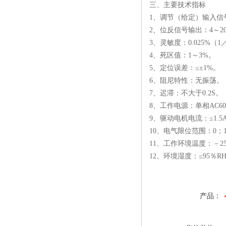
三、
主要技术指标
1、调节（给定）输入信号
2、位反信号输出：4～20
3、灵敏度：0.025%（1／
4、死区值：1～3%。
5、定位误差：≤±1%。
6、阻尼特性：无振荡。
7、迟滞：不大于0.2S。
8、工作电源：单相AC6
9、驱动电机电流：≤1.5
10、电气限位范围：0；1
11、工作环境温度：－25
12、环境湿度：≤95％R
产品：