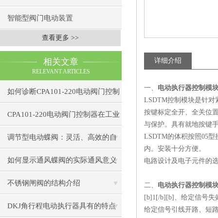
智能型阀门电动装置
查看更多 >>
相关文章
详细介绍
RELEVANT ARTICLES
一、
电动执行器控制模块 
如何诊断CPA101-220电动阀门控制
LSDTM控制模块是针
按键标定全开、全关位
器的通信故障？
CPA101-220电动阀门控制器在工业
与保护。具有就地按键
自动化中的应用
LSDTM的体积按照05
调节型电动蝶阀：灵活、高效的自
内。安装十分方便。
动化解决方案
如何显示通风蝶阀的实际通风意义
电路设计及电子元件的
不锈钢闸阀的结构介绍
二、
电动执行器控制模块 
[b]1[/b][b]、给定信
DKJ角行程电动执行器具有的特点
给定信号引线开路、短