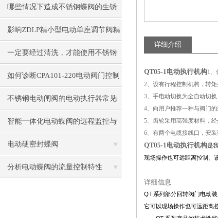
哪些情况下造成不锈钢蝶阀的生锈
影响ZDLP精小型电动单座调节阀精
详细介绍
度的因素
一定要经过清洗，才能使用不锈钢
QT05-1电动执行机构
1
电动闸阀
如何诊断CPA101-220电动阀门控制
2、设有行程控制机构，转
3、手电动切换为全自动切
器的通信故障？
不锈钢电动闸阀的电动执行器常见
4、向用户推荐一种与阀门
形式
智能一体化电动蝶阀的远程监控与
5、齿轮采用高强度材料，
6、有两个电缆接线口，安
管理技术研究
电动硬密封蝶阀
QT05-1电动执行机构
是
现场操作也可远距离控制。
分析电动蝶阀的流量控制特性
详细信息
QT 系列部分回转阀门电动
它可以现场操作也可远距离