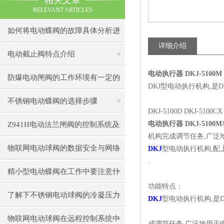
相关文章
RELEVANT ARTICLES
如何将电动蝶阀的故障具体分析进
详细介绍
行处理
电动截止阀特点介绍
电动执行器 DKJ-5100M
防爆电动闸阀的工作环境有一定的
DKJ型电动执行机构,
要求
不锈钢电动蝶阀的选择步骤
DKJ-5100D DKJ-51
电动执行器 DKJ-5100M
Z941H电动法兰闸阀的控制系统及
机构完成调节任务,广泛地
智能化发展趋势
物联网电动球阀的数据安全与网络
DKJ
型电动执行机构,配
.
安全防护策略
精小型电动蝶阀在工作中要注意什
功能特点：
么
了解下不锈钢电动球阀的冷凝压力
DKJ
型电动执行机构,是
物联网电动球阀在远程控制系统中
成调节任务,广泛地用于电