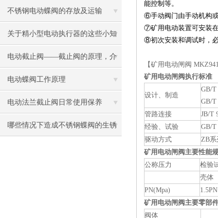
能控制等。
除
不锈钢电动蝶阀的存放及运输
⑥
手动阀门由手动机构
⑦矿用电动装置
可安装
关于精小型电动执行器的这些小知
⑧
初次安装和调试时，
识，快来了解吧！
电动截止阀——截止阀的原理，介
【矿用电动闸阀 MKZ941
矿用电动闸阀执行标准
绍及使用注意事项
电动蝶阀工作原理
GB/T 
设计、制造
GB/T 
电动法兰截止阀日常使用保养
管路连接
JB/T 
哪些情况下造成不锈钢蝶阀的生锈
经验、试验
GB/T 
驱动方式
ZB
矿用电动闸阀主要性能
公称压力
检验
壳体
PN(Mpa)
1.5PN
矿用电动闸阀主要零部
阀体