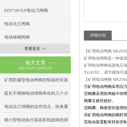
PZ973H/X/F电动刀闸阀
电动法兰闸阀
详细介绍
电动铸钢闸阀
查看更多 >>
【矿用电动闸阀 MKZ941
矿用电动闸阀是
一种做
相关文章
矿用电动闸阀电源电压有3
RELEVANT ARTICLES
为24VDC。调节模块可
【矿用电动闸阀 MKZ941
矿用防爆型电动闸阀控制器的安装
①矿用电动闸阀
采用压
方法
延长不锈钢电动球阀寿命的几个小
②
阀瓣采用双闸板中间
阀瓣互换性较好。
秘诀
电动法兰球阀的这些优点，快来看
③
阀瓣、阀座密封面用
④矿用电动闸阀的
阀杆
看吧
精小型电动执行器各阶段故障的排
⑤
电动装置配有转矩控