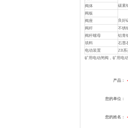
碳素
阀体
阀板
良好
阀座
阀杆
不锈
阀杆螺母
铝青
填料
石墨
电动装置
ZB系
矿用电动闸阀，矿用电
产品：
您的单位：
您的姓名：