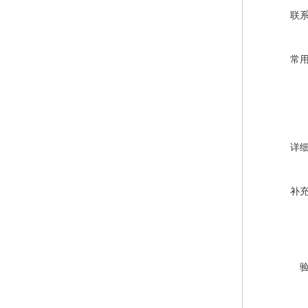
联
常
详
补