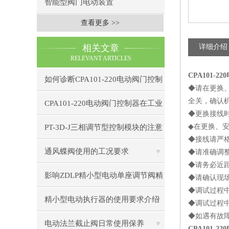
智能型阀门电动装置
查看更多 >>
相关文章
详细介绍
RELEVANT ARTICLES
CPA101-
如何诊断CPA101-220电动阀门控制
◆请在更换
全关，确认
器的通信故障？
CPA101-220电动阀门控制器在工业
◆更换接线
自动化中的应用
◆
在更换、
PT-3D-J三相调节型控制模块的注意
◆接线请严
事项
通风蝶阀使用的工况要求
◆请准确调
◆请务必近
影响ZDLP精小型电动单座调节阀精
◆请确认现
◆调试过程
度的因素
精小型电动执行器的使用要求介绍
◆调试过程
◆如遇有故
电动法兰截止阀日常使用保养
CPA101-