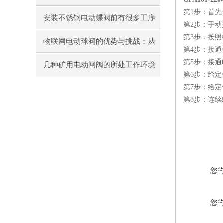
第
1步：首
安装不锈钢电动蝶阀前有很多工序
第
2步：手
第
3步：按
你了解几个
物联网电动球阀的优势与挑战：从
第
4步：接通
第
5步：接
设计到应用
几种矿用电动闸阀的所处工作环境
第
6步：给
汇总
第
7步：给
第
8步：连
您
您