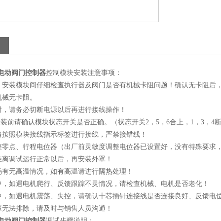
220电动阀门控制器
控制模块安装注意事项：
、安装模块间仔细检查执行器及阀门是否有机械卡阻问题！确认无卡阻后
机械无卡阻。
时，请务必切断电源以后再进行接线操作！
安装前请确认模块状态开关是否正确。（状态开关
2，5，6合上，1，3，
格按照模块接线指示标签进行接线，严禁接错线！
整零点、行程电位器（出厂前灵敏度调整电位器已设置好，没有特殊要求
距离调试运行正常以后，再安装外罩！
场有无高温情况，如有高温请进行隔热处理！
中，如遇电机爬行、反馈跟踪不灵情况，请检查机械、电机是否老化！
中，如遇电机震荡、失控，请确认十芯插针连接线是否连接良好、反馈电
障无法排除，请及时与销售人员沟通！
220电动阀门控制器
调试步骤说明：