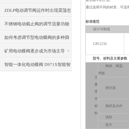
通管路中的介质。
通过选用不同的材质，可适
途解析
ZDLP电动调节阀运作时出现震荡怎
标准规范
么办？
不锈钢电动截止阀的调节流量功能
设计与制造
解析
如何考虑调节型电动蝶阀的多种因
GB12234
素
矿用电动蝶阀逐步成为市场主导
型号、材料及主要参数
智能一体化电动蝶阀 D971X智能智
阀体、阀盖、
闸板
能调节型电动蝶阀
主
要
密封面
零
件
材
阀桿及内件
料
填料
垫片