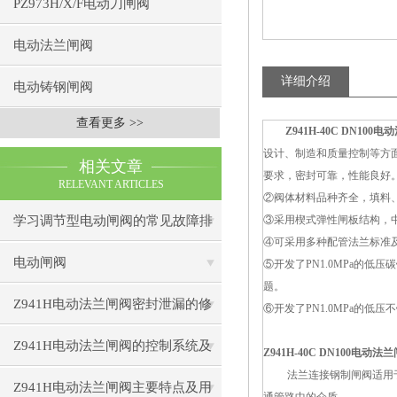
PZ973H/X/F电动刀闸阀
电动法兰闸阀
详细介绍
电动铸钢闸阀
查看更多 >>
Z941H-40C DN100
设计、制造和质量控制等方
相关文章
要求，密封可靠，性能良好
RELEVANT ARTICLES
②阀体材料品种齐全，填料
学习调节型电动闸阀的常见故障排
③采用楔式弹性闸板结构，
④可采用多种配管法兰标准
除方法
电动闸阀
⑤开发了PN1.0MPa的
题。
Z941H电动法兰闸阀密封泄漏的修
⑥开发了PN1.0MPa的
复技巧与预防措施
Z941H电动法兰闸阀的控制系统及
Z941H-40C DN100电动法
法兰连接钢制闸阀适用于公称压
智能化发展趋势
Z941H电动法兰闸阀主要特点及用