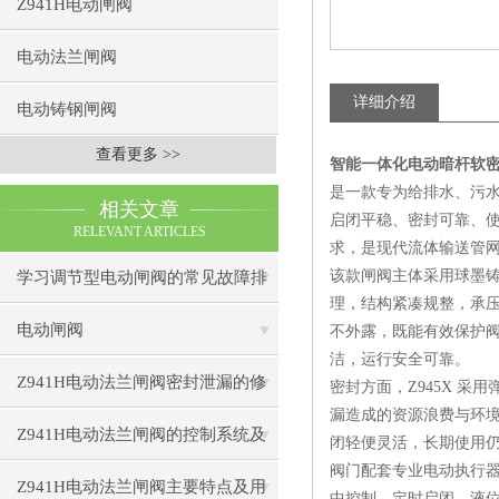
Z941H电动闸阀
电动法兰闸阀
详细介绍
电动铸钢闸阀
查看更多 >>
智能一体化电动暗杆软密封闸
是一款专为给排水、污
相关文章
启闭平稳、密封可靠、
RELEVANT ARTICLES
求，是现代流体输送管
该款闸阀主体采用球墨
学习调节型电动闸阀的常见故障排
理，结构紧凑规整，承压
除方法
电动闸阀
不外露，既能有效保护
洁，运行安全可靠。
Z941H电动法兰闸阀密封泄漏的修
密封方面，Z945X 
漏造成的资源浪费与环
复技巧与预防措施
Z941H电动法兰闸阀的控制系统及
闭轻便灵活，长期使用
阀门配套专业电动执行器
智能化发展趋势
Z941H电动法兰闸阀主要特点及用
中控制、定时启闭、液