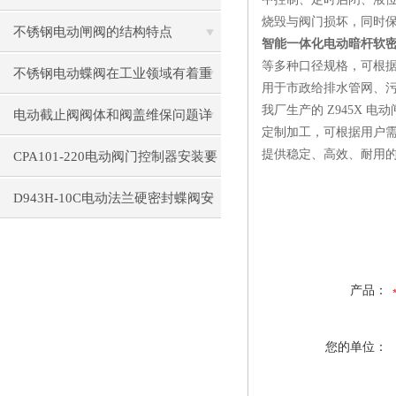
烧毁与阀门损坏，同时
途解析
不锈钢电动闸阀的结构特点
智能一体化电动暗杆软密封闸
等多种口径规格，可根
不锈钢电动蝶阀在工业领域有着重
用于市政给排水管网、
我厂生产的 Z945X
要作用
电动截止阀阀体和阀盖维保问题详
定制加工，可根据用户
细介绍
提供稳定、高效、耐用
CPA101-220电动阀门控制器安装要
注意些细节？
D943H-10C电动法兰硬密封蝶阀安
装前的准备工作
产品：
您的单位：