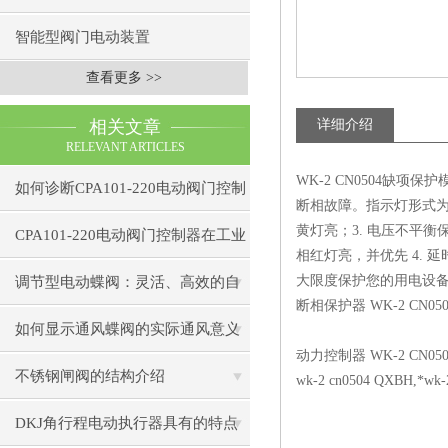
智能型阀门电动装置
查看更多 >>
相关文章
详细介绍
RELEVANT ARTICLES
WK-2 CN0504
缺项保护
如何诊断CPA101-220电动阀门控制
断相故障。指示灯形式
黄灯亮；
3.
电压不平衡
器的通信故障？
CPA101-220电动阀门控制器在工业
相红灯亮，并优先
4.
延
自动化中的应用
大限度保护您的用电设
调节型电动蝶阀：灵活、高效的自
断相保护器
WK-2 CN05
动化解决方案
如何显示通风蝶阀的实际通风意义
动力控制器
WK-2 CN05
不锈钢闸阀的结构介绍
wk-2 cn0504 QXBH,
*
wk-
DKJ角行程电动执行器具有的特点