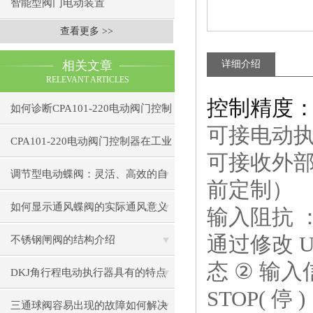
智能型阀门电动装置
查看更多 >>
相关文章
详细介绍
RELEVANT ARTICLES
控制精度
如何诊断CPA101-220电动阀门控制
可接电动
器的通信故障？
CPA101-220电动阀门控制器在工业
可接收外
自动化中的应用
调节型电动蝶阀：灵活、高效的自
前定制）
动化解决方案
如何显示通风蝶阀的实际通风意义
输入阻抗
通过修改
U
不锈钢闸阀的结构介绍
态
②
输入
DKJ角行程电动执行器具有的特点
STOP(
停
)
三通球阀容易出现的故障如何解决