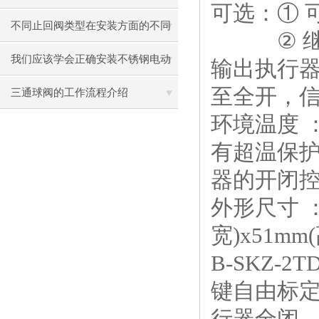
可选：①
不同止回阀类型在安装方面的不同
②
之处
我们应该学会正确安装不锈钢电动
输出执行
至全开，信
蝶阀
三通球阀的工作流程介绍
环境温度
有超温保
器的开闭
外形尺寸
宽
)x51mm(
B-SKZ-2T
键自由标
行器全闭