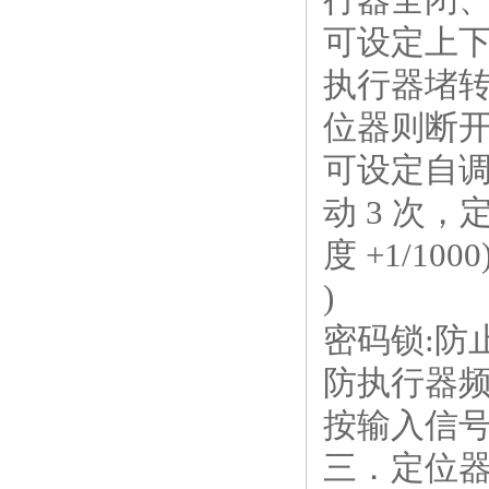
可设定上
执行器堵
位器则断
可设定自
动
3
次，
度
+1/1000
)
密码锁
:
防
防执行器
按输入信
三．定位