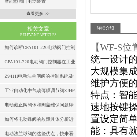
智能型阀门电动装置
查看更多 >>
相关文章
详细介绍
RELEVANT ARTICLES
【WF-S
如何诊断CPA101-220电动阀门控制
统一设计的
器的通信故障？
CPA101-220电动阀门控制器在工业
大规模集
自动化中的应用
Z941H电动法兰闸阀的控制系统及
维护方便
智能化发展趋势
工业自动化中气动薄膜调节阀ZJHP-
特点：智
速地按键操
16C的控制精度提升技巧
电动截止阀阀体和阀盖维保问题详
置设定简
细介绍
如何将电动蝶阀的故障具体分析进
能：具有就
行处理
电动法兰球阀的这些优点，快来看