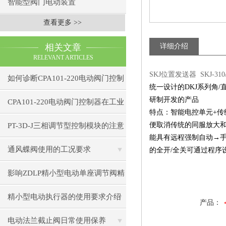
智能型阀门电动装置
查看更多 >>
相关文章
详细介绍
RELEVANT ARTICLES
SKJ位置发送器 SKJ-310
如何诊断CPA101-220电动阀门控制
统一设计的DKJ系列角
研制开发的产品
器的通信故障？
CPA101-220电动阀门控制器在工业
特点：智能电控单元+传
自动化中的应用
便取消传统的同服放大和
PT-3D-J三相调节型控制模块的注意
能具有远程强制自动→
事项
通风蝶阀使用的工况要求
的全开/全关可通过程序
影响ZDLP精小型电动单座调节阀精
度的因素
精小型电动执行器的使用要求介绍
产品：
电动法兰截止阀日常使用保养