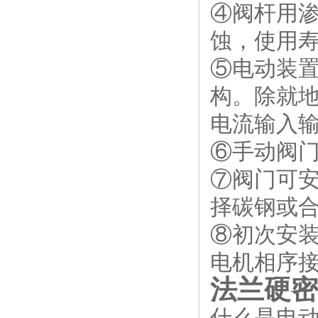
④阀杆用
蚀，使用
⑤电动装
构。除就地
电流输入
⑥手动阀
⑦阀门可
择碳钢或
⑧初次安
电机相序
法兰硬密
什么是电动