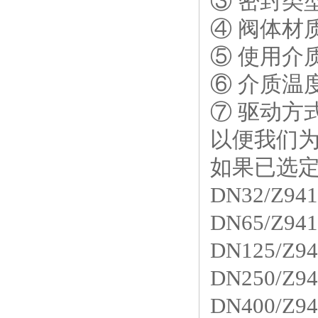
③ 密封类
④ 阀体材
⑤ 使用介
⑥ 介质温
⑦ 驱动方
以便我们
如果已选定
DN32/Z941
DN65/Z941
DN125/Z94
DN250/Z94
DN400/Z94