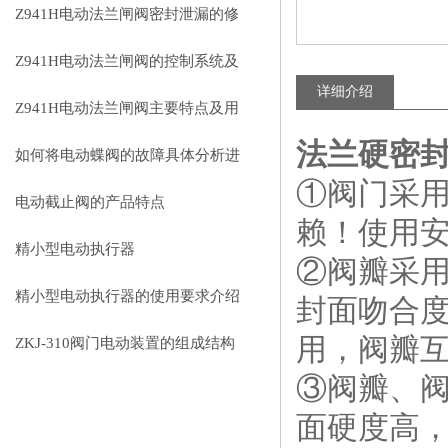
Z941H电动法兰闸阀密封泄漏的修
复技巧与预防措施
Z941H电动法兰闸阀的控制系统及
详细介绍
智能化发展趋势
Z941H电动法兰闸阀主要特点及用
法兰硬密
途解析
如何将电动蝶阀的故障具体分析进
①阀门采
行处理
电动截止阀的产品特点
赖！使用
精小型电动执行器
②阀瓣采
精小型电动执行器的使用要求介绍
封面吻合
用，阀瓣
ZKJ-310阀门电动装置的组成结构
③阀瓣、
面硬度高