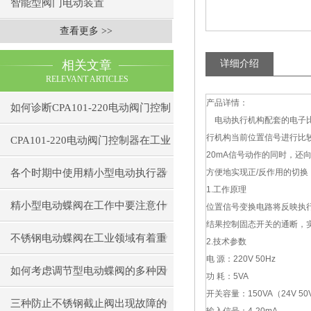
智能型阀门电动装置
查看更多 >>
相关文章
详细介绍
RELEVANT ARTICLES
产品详情：
如何诊断CPA101-220电动阀门控制
电动执行机构配套的电子
行机构当前位置信号进行比
器的通信故障？
CPA101-220电动阀门控制器在工业
20mA
信号动作的同时，还
自动化中的应用
各个时期中使用精小型电动执行器
方便地实现正
/
反作用的切换
1.
工作原理
出现的小状况
精小型电动蝶阀在工作中要注意什
位置信号变换电路将反映执
结果控制固态开关的通断，
么
不锈钢电动蝶阀在工业领域有着重
2.
技术参数
电
源：
220V 50Hz
要作用
如何考虑调节型电动蝶阀的多种因
功
耗：
5VA
开关容量：
150VA
（
24V 50
素
三种防止不锈钢截止阀出现故障的