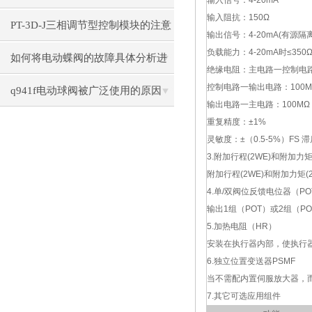
输入信号：
4-20mA
输入阻抗：
150Ω
方法
PT-3D-J三相调节型控制模块的注意
输出信号：
4-20mA(
有源隔
负载能力：
4-20mA
时
≤350
事项
如何将电动蝶阀的故障具体分析进
绝缘电阻：主电路一控制电
控制电路一输出电路：
100
行处理
q941f电动球阀被广泛使用的原因
输出电路一主电路：
100MΩ
重复精度：
±1%
灵敏度：
±
（
0.5-5%
）
FS
滞
3.
附加行程
(2WE)
和附加力
附加行程
(2WE)
和附加力矩
(
4.
单
/
双阀位反馈电位器（
PO
输出
1
组（
POT
）或
2
组（
PO
5.
加热电阻（
HR
）
安装在执行器内部，使执行
6.
独立位置变送器
PSMF
当不需配内置伺服放大器，
7.
其它可选应用组件