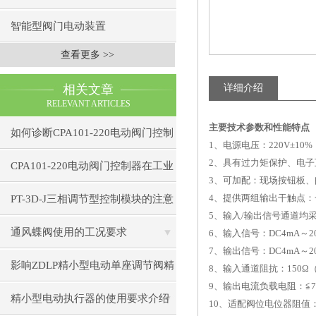
智能型阀门电动装置
查看更多 >>
相关文章
详细介绍
RELEVANT ARTICLES
主要技术参数和性能特点
如何诊断CPA101-220电动阀门控制
1
、电源电压：220V±10
2
、具有过力矩保护、电子
器的通信故障？
CPA101-220电动阀门控制器在工业
3
、可加配：现场按钮板、
自动化中的应用
4
、提供两组输出干触点：
PT-3D-J三相调节型控制模块的注意
5
、输入/输出信号通道均采
事项
通风蝶阀使用的工况要求
6
、输入信号：DC4mA～20
7
、输出信号：DC4mA～20
影响ZDLP精小型电动单座调节阀精
8
、输入通道阻抗：150Ω（D
9
、输出电流负载电阻：≦7
度的因素
精小型电动执行器的使用要求介绍
10
、适配阀位电位器阻值：