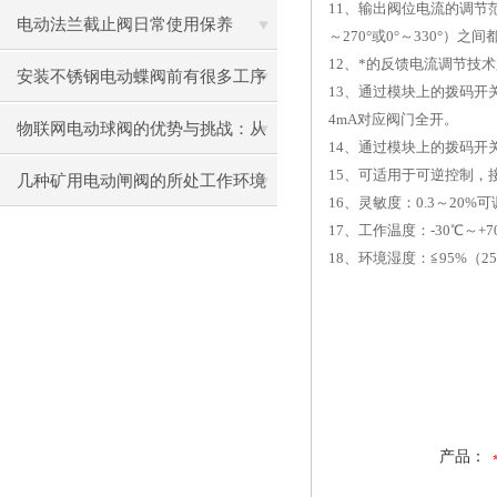
11
、输出阀位电流的调节范围
电动法兰截止阀日常使用保养
～270°或0°～330°）之
12
、*的反馈电流调节技术
安装不锈钢电动蝶阀前有很多工序
13
、通过模块上的拨码开关
4mA对应阀门全开。
你了解几个
物联网电动球阀的优势与挑战：从
14
、通过模块上的拨码开
15
、可适用于可逆控制，接
设计到应用
几种矿用电动闸阀的所处工作环境
16
、灵敏度：0.3～20%可
汇总
17
、工作温度：-30℃～+
18
、环境湿度：≦95%（2
产品：