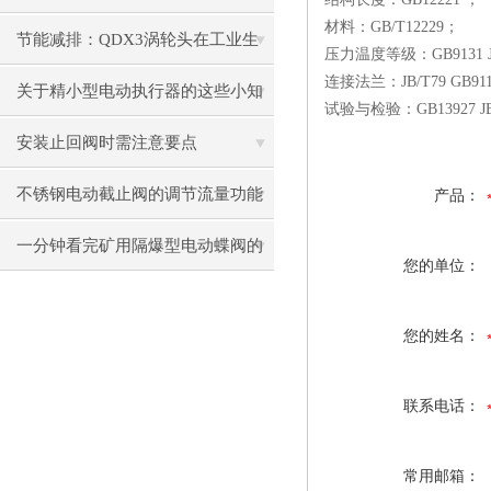
材料：GB/T12229；
理论的认识
节能减排：QDX3涡轮头在工业生
压力温度等级：GB9131 JB/
连接法兰：JB/T79 GB9113
产中的应用
关于精小型电动执行器的这些小知
试验与检验：GB13927 JB
识，快来了解吧！
安装止回阀时需注意要点
不锈钢电动截止阀的调节流量功能
产品：
解析
一分钟看完矿用隔爆型电动蝶阀的
您的单位：
性能特点
您的姓名：
联系电话：
常用邮箱：