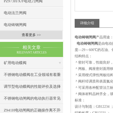
PZ973H/X/F电动刀闸阀
电动法兰闸阀
详细介绍
电动铸钢闸阀
查看更多 >>
电动铸钢闸阀
产品用途
电动铸钢闸阀
是由电动
相关文章
度—29～600℃的石
RELEVANT ARTICLES
结构特点：
＾密封可靠，性能良好
矿用电动蝶阀
＾闸板、阀座密封面用铁
不锈钢电动蝶阀在工业领域有着重
＾采用楔式弹性闸板结
＾阀杆经调质和表面氮
要作用
调节型电动蝶阀的性能评价及选择
＾可采用各种配管法兰
＾阀体材料品种齐全，
指南
不锈钢电动闸阀的电动执行器常见
标准：
设计与制造：GB12234 
形式
Z941H电动闸阀的正确操作离不开
结构长度：GB12221 ；