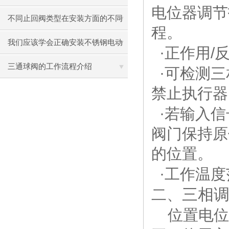
电位器调节
不同止回阀类型在安装方面的不同
程。
之处
我们应该学会正确安装不锈钢电动
·
/
正作用
蝶阀
三通球阀的工作流程介绍
·
可检测三
禁止执行器
·
若输入信
阀门保持原
的位置。
·
工作温度
三相调节
二、
位置电位