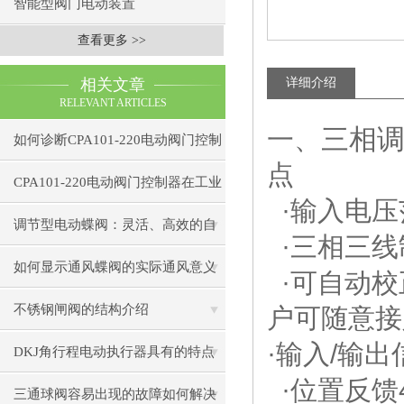
智能型阀门电动装置
查看更多 >>
相关文章
详细介绍
RELEVANT ARTICLES
三相调节
一、
如何诊断CPA101-220电动阀门控制
点
器的通信故障？
CPA101-220电动阀门控制器在工业
·
输入电压
自动化中的应用
调节型电动蝶阀：灵活、高效的自
·
三相三线
动化解决方案
如何显示通风蝶阀的实际通风意义
·
可自动校
不锈钢闸阀的结构介绍
户可随意接
·
/
输入
输出
DKJ角行程电动执行器具有的特点
·
位置反馈
三通球阀容易出现的故障如何解决