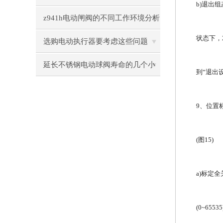
b)退出
护？
z941h电动闸阀的不同工作环境分析
状态下，
选购电动执行器要考虑这些问题
延长不锈钢电动球阀寿命的几个小
到“退出
秘诀
9、位置
(图15)
a)标定
(0~6