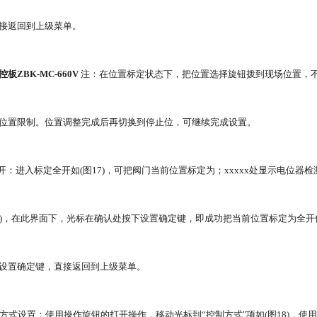
接返回到上级菜单。
板ZBK-MC-660V
注：在位置标定状态下，把位置选择旋钮拨到现场位置，
位置限制。位置调整完成后再切换到停止位，可继续完成设置。
全开：进入标定全开如(图17)，可把阀门当前位置标定为；xxxxx处显示电位器检
5535)，在此界面下，光标在确认处按下设置确定键，即成功把当前位置标定为全
设置确定键，直接返回到上级菜单。
制方式设置：使用操作旋钮的打开操作，移动光标到“控制方式"项如(图18)，使