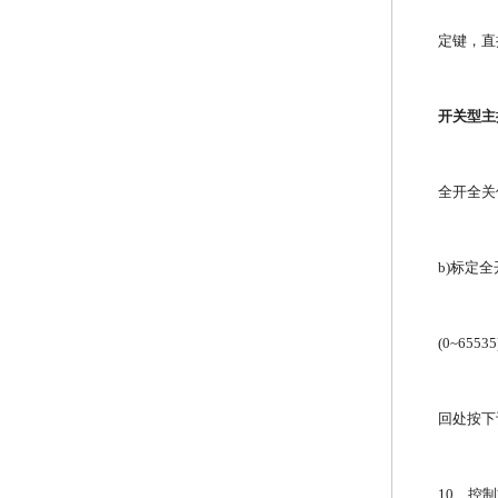
定键，直
开关型主控
全开全关
b)标定
(0~6
回处按下
10、控