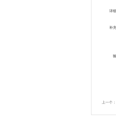
详
补
上一个