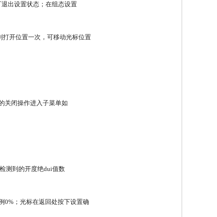
可退出设置状态；在组态设置
到打开位置一次，可移动光标位置
钮的关闭操作进入子菜单如
检测到的开度绝dui值数
比例0%；光标在返回处按下设置确