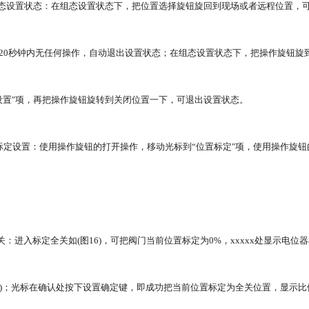
组态设置状态：在组态设置状态下，把位置选择旋钮旋回到现场或者远程位置，
20秒钟内无任何操作，自动退出设置状态；在组态设置状态下，把操作旋钮旋
设置"项，再把操作旋钮旋转到关闭位置一下，可退出设置状态。
标定设置：使用操作旋钮的打开操作，移动光标到“位置标定"项，使用操作旋
全关：进入标定全关如(图16)，可把阀门当前位置标定为0%，xxxxx处显示电位器
5535)；光标在确认处按下设置确定键，即成功把当前位置标定为全关位置，显示