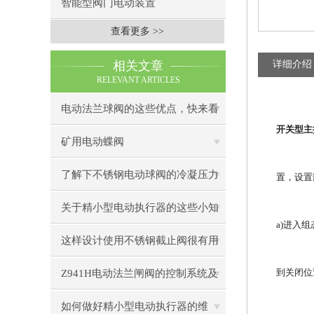
智能型阀门电动装置
查看更多 >>
相关文章
详细介绍
RELEVANT ARTICLES
电动法兰球阀的这些优点，快来看
开关型主控
看吧
矿用电动蝶阀
了解下不锈钢电动球阀的冷凝压力
置，设置
关于精小型电动执行器的这些小知
a)进入
识，快来了解吧！
这样设计使用不锈钢截止阀很有用
Z941H电动法兰闸阀的控制系统及
到关闭位
智能化发展趋势
如何做好精小型电动执行器的维