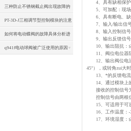
4、具有缺相保护、
素
三种防止不锈钢截止阀出现故障的
5、可加配：现场按
6、具有断电、缺相
方法
PT-3D-J三相调节型控制模块的注意
7、输入/输出信号
8、输入控制信号：
事项
如何将电动蝶阀的故障具体分析进
9、输出反馈信号：D
10、输出阻抗：≦7
行处理
q941f电动球阀被广泛使用的原因
11、阀位电位器阻值
12、输出阀位电流的
45°），或转角zui大
13、*的反馈电流
14、通过模块上的
接收的控制信号为
控制信号由两根信号
15、可适用于可逆控
16、工作温度：-3
17、环境湿度：≦9