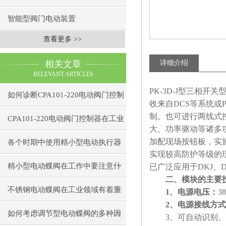
智能型阀门电动装置
查看更多 >>
相关文章
详细介绍
RELEVANT ARTICLES
PK-3D-J
型三相开关型
如何诊断CPA101-220电动阀门控制
收来自DCS等系统
制。也可进行两线式
器的通信故障？
CPA101-220电动阀门控制器在工业
大、功率驱动等诸多
自动化中的应用
加配现场按钮板，实
各个时期中使用精小型电动执行器
实现较高防护等级的
出现的小状况
精小型电动蝶阀在工作中要注意什
已广泛应用于DKJ、DK
二、模块的主要
么
不锈钢电动蝶阀在工业领域有着重
1、电源电压：
3
2、电源接线方
要作用
如何考虑调节型电动蝶阀的多种因
3、可自动识别、调