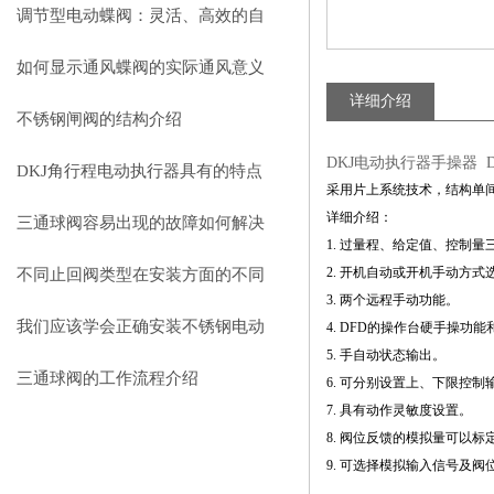
自动化中的应用
调节型电动蝶阀：灵活、高效的自
动化解决方案
如何显示通风蝶阀的实际通风意义
详细介绍
不锈钢闸阀的结构介绍
DKJ电动执行器手操器 D
DKJ角行程电动执行器具有的特点
采用片上系统技术，结构单
详细介绍：
三通球阀容易出现的故障如何解决
1. 过量程、给定值、控制
2. 开机自动或开机手动方式
不同止回阀类型在安装方面的不同
3. 两个远程手动功能。
之处
我们应该学会正确安装不锈钢电动
4. DFD的操作台硬手操功
5. 手自动状态输出。
蝶阀
三通球阀的工作流程介绍
6. 可分别设置上、下限控
7. 具有动作灵敏度设置。
8. 阀位反馈的模拟量可以
9. 可选择模拟输入信号及