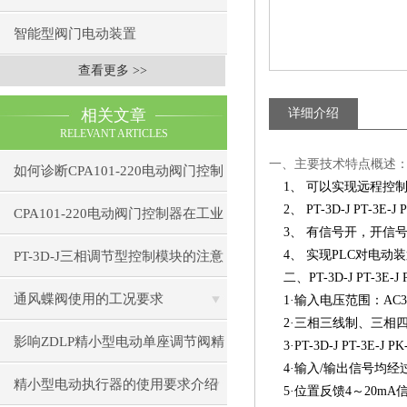
智能型阀门电动装置
查看更多 >>
相关文章
详细介绍
RELEVANT ARTICLES
一、主要技术特点概述
如何诊断CPA101-220电动阀门控制
1、 可以实现远程控制
2、 PT-3D-J PT-3E
器的通信故障？
CPA101-220电动阀门控制器在工业
3、 有信号开，开信
自动化中的应用
4、 实现PLC对电动
PT-3D-J三相调节型控制模块的注意
二、PT-3D-J PT-3E-
事项
通风蝶阀使用的工况要求
1·输入电压范围：AC34
2·三相三线制、三相
影响ZDLP精小型电动单座调节阀精
3·PT-3D-J PT-
4·输入/输出信号均经
度的因素
精小型电动执行器的使用要求介绍
5·位置反馈4～20mA