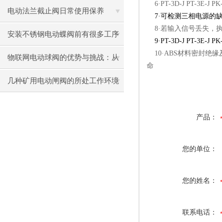
6·PT-3D-J PT-3E-
电动法兰截止阀日常使用保养
7·可检测三相电源的
8·若输入信号丢失，
安装不锈钢电动蝶阀前有很多工序
9·PT-3D-J PT-3E-
10·ABS材料密封绝
你了解几个
物联网电动球阀的优势与挑战：从
命
设计到应用
几种矿用电动闸阀的所处工作环境
汇总
产品：
您的单位：
您的姓名：
联系电话：