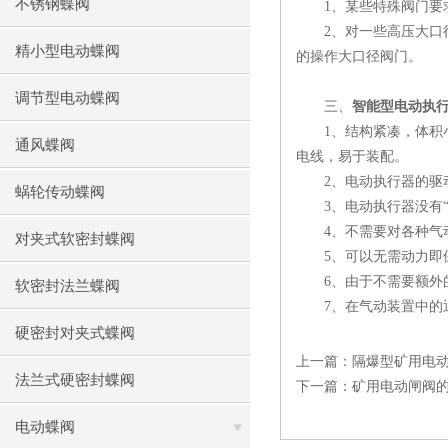
不锈钢蝶阀
1、某些特殊阀门要求
2、对一些高压大口径
精小型电动蝶阀
的操作大口径阀门。
调节型电动蝶阀
三、
智能型电动执
1、结构紧凑，体积小
通风蝶阀
电线，易于装配。
2、电动执行器的驱动
蜗轮传动蝶阀
3、电动执行器没有“
4、不需要对各种气动
对夹式软密封蝶阀
5、可以无需动力即保
6、由于不需要额外的
软密封法兰蝶阀
7、在气动装置中的通
硬密封对夹式蝶阀
上一篇：
隔爆型矿用电
法兰式硬密封蝶阀
下一篇：
矿用电动闸阀
电动蝶阀