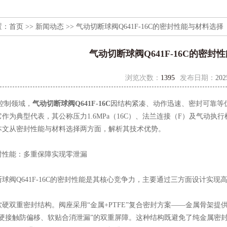
置：
首页
>>
新闻动态
>> 气动切断球阀Q641F-16C的密封性能与材料选择
气动切断球阀Q641F-16C的密封
浏览次数：
1395
发布日期：
202
制领域，
气动切断球阀Q641F-16C
因结构紧凑、动作迅速、密封可靠等
作为典型代表，其公称压力1.6MPa（16C）、法兰连接（F）及气动
本文从密封性能与材料选择两方面，解析其技术优势。
能：多重保障实现零泄漏
Q641F-16C的密封性能是其核心竞争力，主要通过三方面设计实现
双重密封结构。阀座采用“金属+PTFE”复合密封方案——金属骨架提供
“硬接触防偏移、软贴合消泄漏”的双重屏障。这种结构既避免了纯金属密