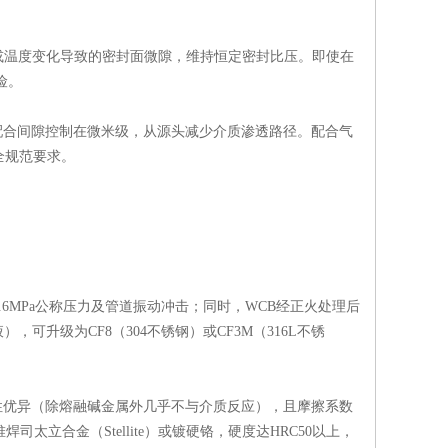
温度变化导致的密封面微隙，维持恒定密封比压。即使在
险。
配合间隙控制在微米级，从源头减少介质渗透路径。配合气
全规范要求。
1.6MPa公称压力及管道振动冲击；同时，WCB经正火处理后
升级为CF8（304不锈钢）或CF3M（316L不锈
惰性优异（除熔融碱金属外几乎不与介质反应），且摩擦系数
焊司太立合金（Stellite）或镀硬铬，硬度达HRC50以上，