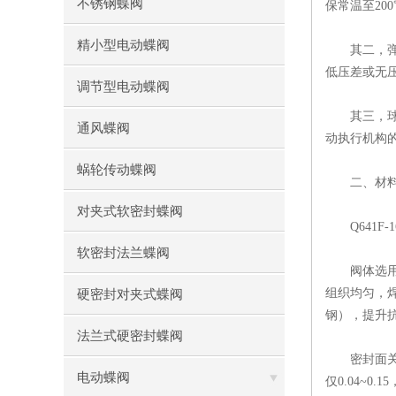
不锈钢蝶阀
保常温至200
精小型电动蝶阀
其二，弹性
低压差或无压
调节型电动蝶阀
其三，球体
通风蝶阀
动执行机构
蜗轮传动蝶阀
二、材料选
对夹式软密封蝶阀
Q641F-
软密封法兰蝶阀
阀体选用WC
组织均匀，焊
硬密封对夹式蝶阀
钢），提升
法兰式硬密封蝶阀
密封面关键部
电动蝶阀
仅0.04~0