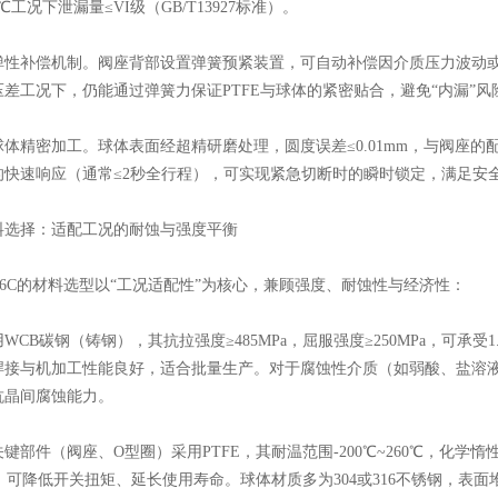
℃工况下泄漏量≤VI级（GB/T13927标准）。
补偿机制。阀座背部设置弹簧预紧装置，可自动补偿因介质压力波动或
差工况下，仍能通过弹簧力保证PTFE与球体的紧密贴合，避免“内漏”风
精密加工。球体表面经超精研磨处理，圆度误差≤0.01mm，与阀座的
的快速响应（通常≤2秒全行程），可实现紧急切断时的瞬时锁定，满足安
择：适配工况的耐蚀与强度平衡
16C的材料选型以“工况适配性”为核心，兼顾强度、耐蚀性与经济性：
B碳钢（铸钢），其抗拉强度≥485MPa，屈服强度≥250MPa，可承受
接与机加工性能良好，适合批量生产。对于腐蚀性介质（如弱酸、盐溶液），可
抗晶间腐蚀能力。
件（阀座、O型圈）采用PTFE，其耐温范围-200℃~260℃，化学
.15，可降低开关扭矩、延长使用寿命。球体材质多为304或316不锈钢，表面堆